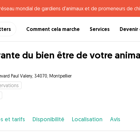
e réseau mondial de gardiens d'animaux et de promeneurs de chi
tters
Comment cela marche
Services
Devenir 
ante du bien être de votre animal
evard Paul Valery, 34070, Montpellier
rvations
s et tarifs
Disponibilité
Localisation
Avis