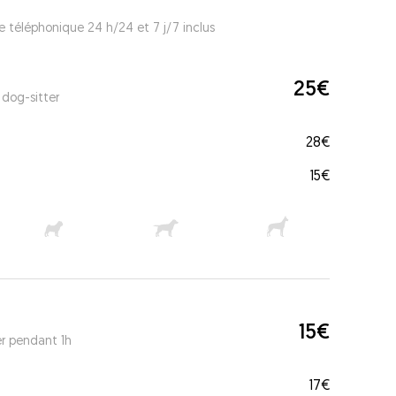
e téléphonique 24 h/24 et 7 j/7 inclus
25€
 dog-sitter
28€
15€
15€
er pendant 1h
17€