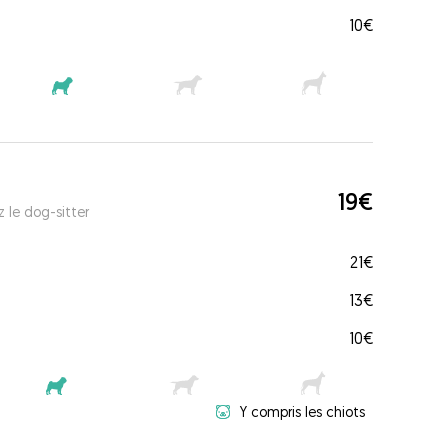
10€
19€
 le dog-sitter
21€
13€
10€
Y compris les chiots