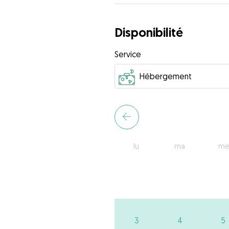
Disponibilité
Service
lu
ma
me
3
4
5