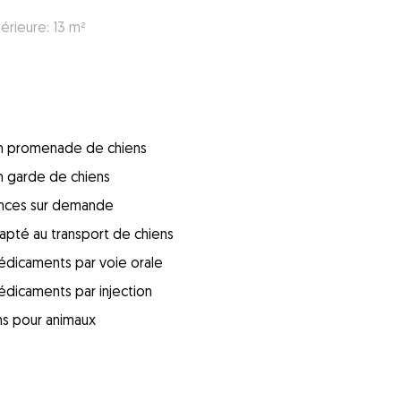
érieure: 13 m²
 en promenade de chiens
en garde de chiens
ences sur demande
apté au transport de chiens
édicaments par voie orale
édicaments par injection
ins pour animaux