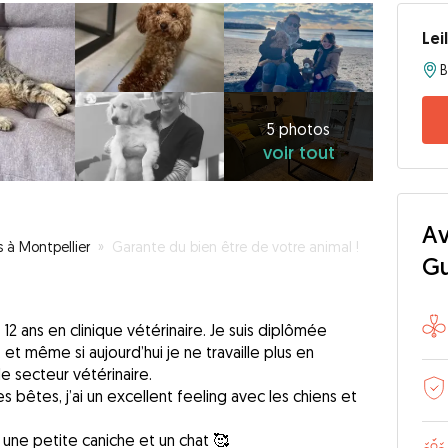
Lei
5
photos
voir
5 photos
voir tout
tout
Av
s à Montpellier
»
Garante du bien être de votre animal !
G
é 12 ans en clinique vétérinaire. Je suis diplômée
, et même si aujourd’hui je ne travaille plus en
 le secteur vétérinaire.
 bêtes, j’ai un excellent feeling avec les chiens et
s, une petite caniche et un chat 🥰