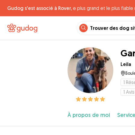
Gudog s'est associé à Rover,
e plus grand et le plus fiabl
Trouver des dog si
Gar
Leila
Boul
1
Rése
1
Avis
À propos de moi
Service