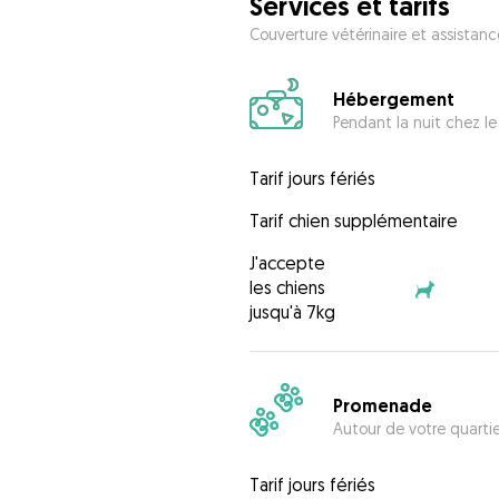
Services et tarifs
Couverture vétérinaire et assistanc
Hébergement
Pendant la nuit chez le
Tarif jours fériés
Tarif chien supplémentaire
J'accepte
les chiens
jusqu'à 7kg
Promenade
Autour de votre quarti
Tarif jours fériés