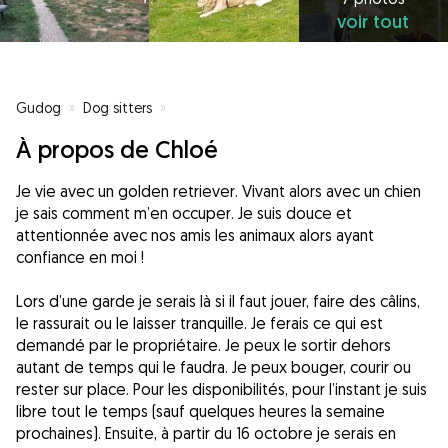
voir tout
Gudog
»
Dog sitters
»
Dog sitters à Montigny-le-Bretonneux
»
J
À propos de Chloé
Je vie avec un golden retriever. Vivant alors avec un chien
je sais comment m’en occuper. Je suis douce et
attentionnée avec nos amis les animaux alors ayant
confiance en moi !
Lors d’une garde je serais là si il faut jouer, faire des câlins,
le rassurait ou le laisser tranquille. Je ferais ce qui est
demandé par le propriétaire. Je peux le sortir dehors
autant de temps qui le faudra. Je peux bouger, courir ou
rester sur place. Pour les disponibilités, pour l’instant je suis
libre tout le temps (sauf quelques heures la semaine
prochaines). Ensuite, à partir du 16 octobre je serais en