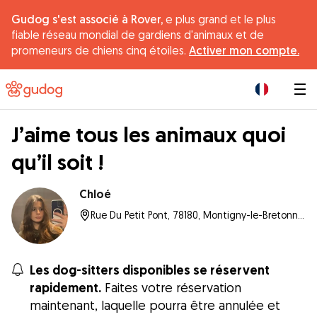
Gudog s'est associé à Rover,
e plus grand et le plus
fiable réseau mondial de gardiens d'animaux et de
promeneurs de chiens cinq étoiles.
Activer mon compte.
|
J’aime tous les animaux quoi
qu’il soit !
Chloé
Rue Du Petit Pont, 78180, Montigny-le-Bretonneux
Les dog-sitters disponibles se réservent
rapidement.
Faites votre réservation
maintenant, laquelle pourra être annulée et