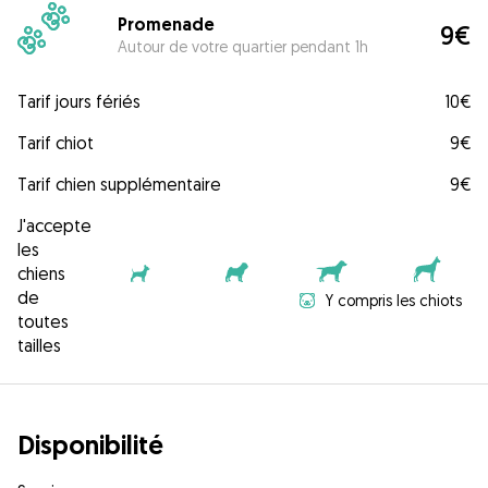
Promenade
9€
Autour de votre quartier pendant 1h
Tarif jours fériés
10€
Tarif chiot
9€
Tarif chien supplémentaire
9€
J'accepte
les
chiens
de
Y compris les chiots
toutes
tailles
Disponibilité