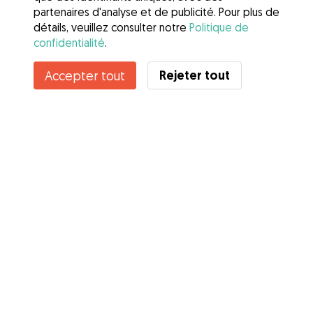
partenaires d'analyse et de publicité. Pour plus de
détails, veuillez consulter notre
Politique de
confidentialité
.
Contacter Chloé
Rejeter tout
Accepter tout
Connaissez-vous les avantages de Gudog ? Voir plus
Services
Comment cela marche
À propos de Gudog
Avis
Couverture vétérinaire
Conseils aux propriétaires
Conseils aux Dog Sitters