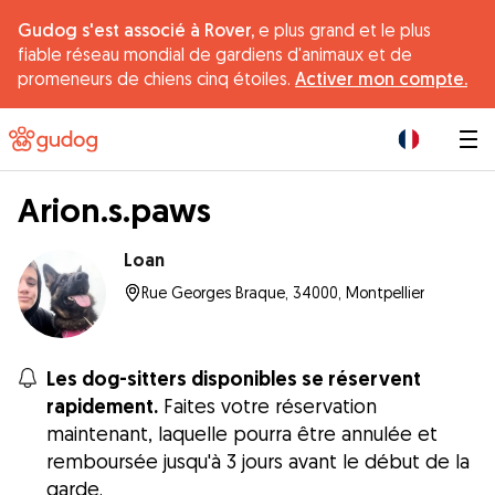
Gudog s'est associé à Rover,
e plus grand et le plus
fiable réseau mondial de gardiens d'animaux et de
promeneurs de chiens cinq étoiles.
Activer mon compte.
|
Arion.s.paws
Loan
Rue Georges Braque, 34000, Montpellier
Les dog-sitters disponibles se réservent
rapidement.
Faites votre réservation
maintenant, laquelle pourra être annulée et
remboursée jusqu'à 3 jours avant le début de la
garde.