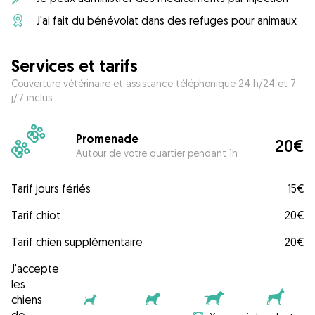
J'ai fait du bénévolat dans des refuges pour animaux
Services et tarifs
Couverture vétérinaire et assistance téléphonique 24 h/24 et 7
j/7 inclus
Promenade
20€
Autour de votre quartier pendant 1h
Tarif jours fériés
15€
Tarif chiot
20€
Tarif chien supplémentaire
20€
J'accepte
les
chiens