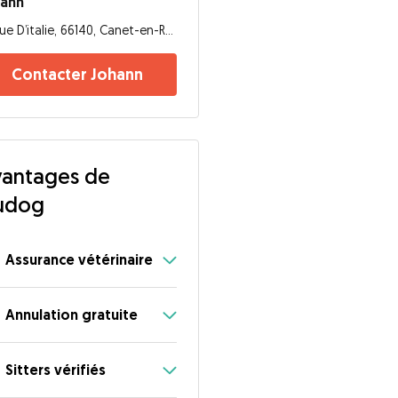
hann
Rue D’italie, 66140, Canet-en-Roussillon
Contacter Johann
antages de
udog
Assurance vétérinaire
Annulation gratuite
Sitters vérifiés