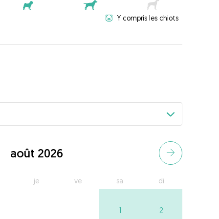
Y compris les chiots
août 2026
je
ve
sa
di
1
2