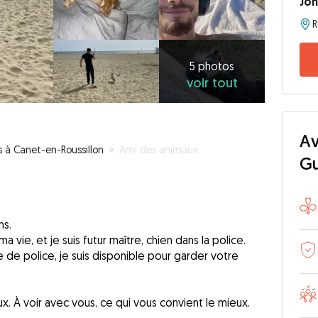
Jo
5
photos
voir
5 photos
voir tout
tout
Av
s à Canet-en-Roussillon
»
Ami des animaux
G
ns.
a vie, et je suis futur maître, chien dans la police.
e de police, je suis disponible pour garder votre
ux. À voir avec vous, ce qui vous convient le mieux.