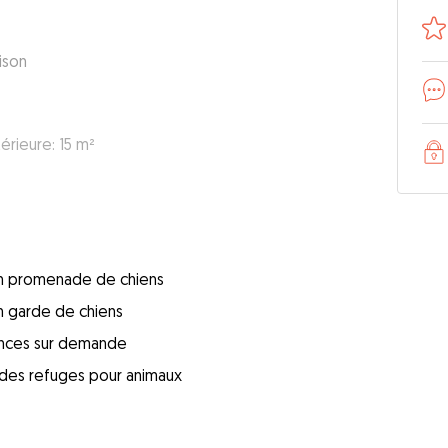
ison
érieure: 15 m²
 en promenade de chiens
en garde de chiens
ences sur demande
s des refuges pour animaux