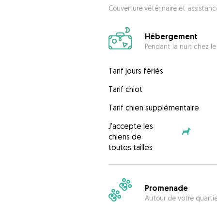
Couverture vétérinaire et assistanc
Hébergement
Pendant la nuit chez le
Tarif jours fériés
Tarif chiot
Tarif chien supplémentaire
J'accepte les
chiens de
toutes tailles
Promenade
Autour de votre quarti