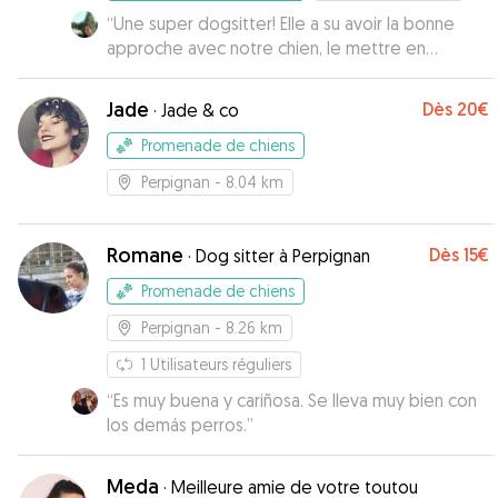
“
Une super dogsitter! Elle a su avoir la bonne
approche avec notre chien, le mettre en
confiance. J'ai eu des nouvelles régulièrement
avec photo et vidéo, elle lui a même appris à
Jade
Dès
20€
·
Jade & co
boire au robinet :D On recommande sans
hésitations ! Merci Kyara PS: C'est vraiment
Promenade de chiens
dommage qu'elle déménage et qu'on ne puisse
Perpignan
- 8.04 km
plus faire appel à ses services !
”
Romane
Dès
15€
·
Dog sitter à Perpignan
Promenade de chiens
Perpignan
- 8.26 km
1
Utilisateurs réguliers
“
Es muy buena y cariñosa. Se lleva muy bien con
los demás perros.
”
Meda
·
Meilleure amie de votre toutou