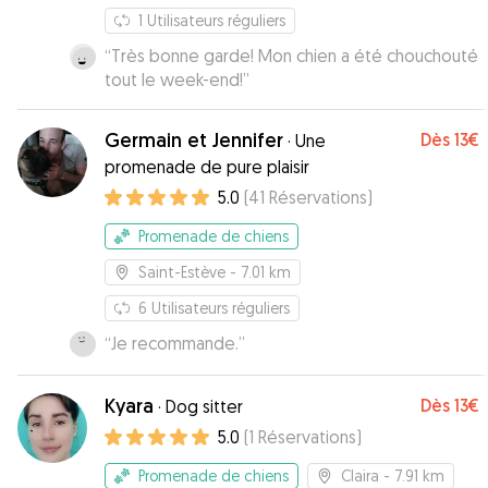
1
Utilisateurs réguliers
“
Très bonne garde! Mon chien a été chouchouté
tout le week-end!
”
Germain et Jennifer
Dès
13€
·
Une
promenade de pure plaisir
5.0
(
41
Réservations
)
Promenade de chiens
Saint-Estève
- 7.01 km
6
Utilisateurs réguliers
“
Je recommande.
”
Kyara
Dès
13€
·
Dog sitter
5.0
(
1
Réservations
)
Promenade de chiens
Claira
- 7.91 km