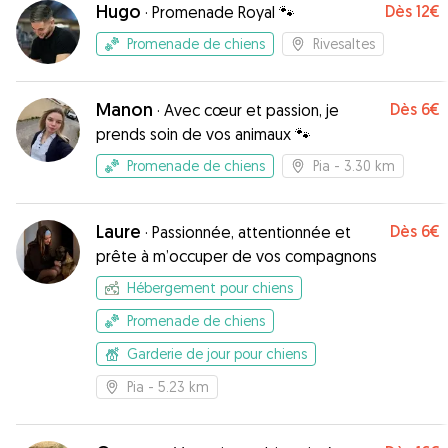
Hugo
Dès
12€
·
Promenade Royal 🐾
Promenade de chiens
Rivesaltes
Manon
Dès
6€
·
Avec cœur et passion, je
prends soin de vos animaux 🐾
Promenade de chiens
Pia
- 3.30 km
Laure
Dès
6€
·
Passionnée, attentionnée et
prête à m’occuper de vos compagnons
Hébergement pour chiens
Promenade de chiens
Garderie de jour pour chiens
Pia
- 5.23 km