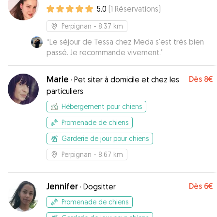
5.0
(
1
Réservations
)
Perpignan
- 8.37 km
“
Le séjour de Tessa chez Meda s'est très bien
passé. Je recommande vivement.
”
Marie
Dès
8€
·
Pet siter à domicile et chez les
particuliers
Hébergement pour chiens
Promenade de chiens
Garderie de jour pour chiens
Perpignan
- 8.67 km
Jennifer
Dès
6€
·
Dogsitter
Promenade de chiens