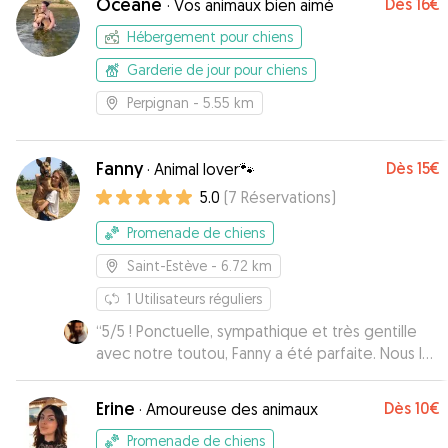
Oceane
Dès
16€
·
Vos animaux bien aimé
Hébergement pour chiens
Garderie de jour pour chiens
Perpignan
- 5.55 km
Fanny
Dès
15€
·
Animal lover🐾
5.0
(
7
Réservations
)
Promenade de chiens
Saint-Estève
- 6.72 km
1
Utilisateurs réguliers
“
5/5 ! Ponctuelle, sympathique et très gentille
avec notre toutou, Fanny a été parfaite. Nous lui
confierons notre toutou avec plaisir une
prochaine fois. :-)
”
Erine
Dès
10€
·
Amoureuse des animaux
Promenade de chiens