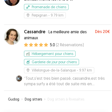
Promenade de chiens
Perpignan
- 9.79 km
Cassandre
Dès
20€
·
La meilleure amie des
animaux
5.0
(
2
Réservations
)
Hébergement pour chiens
Garderie de jour pour chiens
Villelongue-de-la-Salanque
- 9.97 km
“
Tout,s'est tres bien passé, cassandre,est très
sympa surfy a été tout de suite mis en
confiance, encore merci
”
Gudog
»
Dog sitters
»
Dog sitters à Rivesaltes