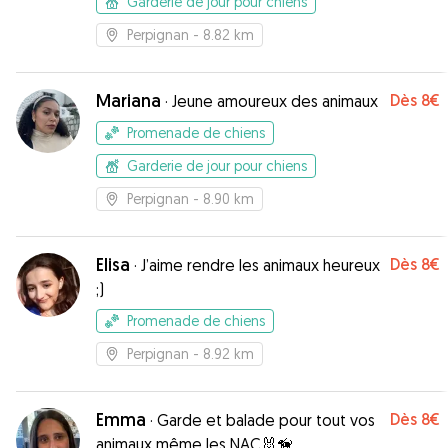
Garderie de jour pour chiens
Perpignan
- 8.82 km
Mariana
Dès
8€
·
Jeune amoureux des animaux
Promenade de chiens
Garderie de jour pour chiens
Perpignan
- 8.90 km
Elisa
Dès
8€
·
J’aime rendre les animaux heureux
;)
Promenade de chiens
Perpignan
- 8.92 km
Emma
Dès
8€
·
Garde et balade pour tout vos
animaux même les NAC🐰🦮