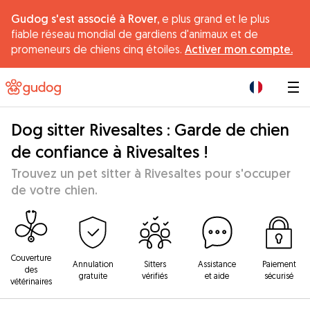
Gudog s'est associé à Rover,
e plus grand et le plus
fiable réseau mondial de gardiens d'animaux et de
promeneurs de chiens cinq étoiles.
Activer mon compte.
|
Dog sitter Rivesaltes : Garde de chien
de confiance à Rivesaltes !
Trouvez un pet sitter à Rivesaltes pour s'occuper
de votre chien.
Couverture
Annulation
Sitters
Assistance
Paiement
des
gratuite
vérifiés
et aide
sécurisé
vétérinaires