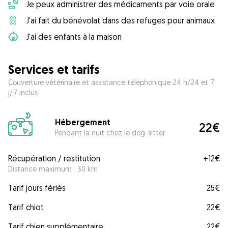
Je peux administrer des médicaments par voie orale
J'ai fait du bénévolat dans des refuges pour animaux
J'ai des enfants à la maison
Services et tarifs
Couverture vétérinaire et assistance téléphonique 24 h/24 et 7
j/7 inclus
Hébergement
22€
Pendant la nuit chez le dog-sitter
Récupération / restitution
+
12€
Distance maximum : 30 km
Tarif jours fériés
25€
Tarif chiot
22€
Tarif chien supplémentaire
22€