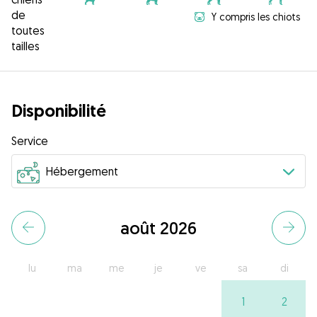
de
Y compris les chiots
toutes
tailles
Disponibilité
Service
août 2026
lu
ma
me
je
ve
sa
di
1
2