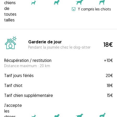
chiens
de
Y compris les chiots
toutes
tailles
Garderie de jour
18€
Pendant la journée chez le dog-sitter
Récupération / restitution
+
10€
Distance maximum : 20 km
Tarif jours fériés
20€
Tarif chiot
18€
Tarif chien supplémentaire
15€
J'accepte
les
chiens