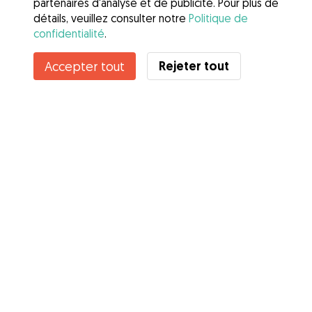
partenaires d'analyse et de publicité. Pour plus de
détails, veuillez consulter notre
Politique de
confidentialité
.
Contacter Iilou
Rejeter tout
Accepter tout
Connaissez-vous les avantages de Gudog ? Voir plus
Services
Comment cela marche
À propos de Gudog
Avis
Couverture vétérinaire
Conseils aux propriétaires
Conseils aux Dog Sitters