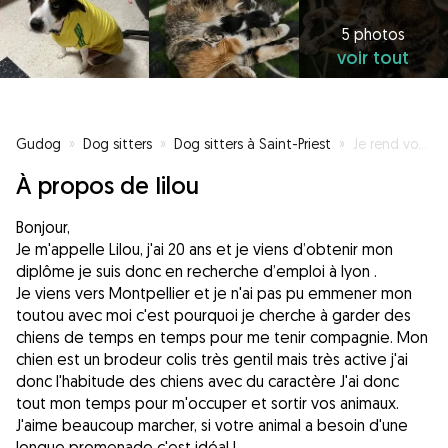
5 photos
voir tout
Gudog
»
Dog sitters
»
Dog sitters à Saint-Priest
»
Je rend vos service à vos petits protégés avec amour
À propos de Iilou
Bonjour,
Je m'appelle Lilou, j'ai 20 ans et je viens d’obtenir mon
diplôme je suis donc en recherche d’emploi à lyon .
Je viens vers Montpellier et je n'ai pas pu emmener mon
toutou avec moi c'est pourquoi je cherche à garder des
chiens de temps en temps pour me tenir compagnie. Mon
chien est un brodeur colis très gentil mais très active j'ai
donc l'habitude des chiens avec du caractère J'ai donc
tout mon temps pour m'occuper et sortir vos animaux.
J'aime beaucoup marcher, si votre animal a besoin d'une
longue promenade c'est idéal !