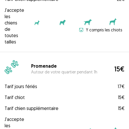
J'accepte
les
chiens
de
Y compris les chiots
toutes
tailles
Promenade
15€
Autour de votre quartier pendant 1h
Tarif jours fériés
17€
Tarif chiot
15€
Tarif chien supplémentaire
15€
J'accepte
les