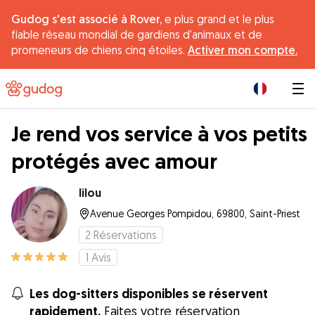
Gudog s'est associé à Rover,
e plus grand et le plus
fiable réseau mondial de gardiens d'animaux et de
promeneurs de chiens cinq étoiles.
Activer mon compte.
|
Je rend vos service à vos petits
protégés avec amour
Iilou
Avenue Georges Pompidou, 69800, Saint-Priest
2
Réservations
1
Avis
Les dog-sitters disponibles se réservent
rapidement.
Faites votre réservation