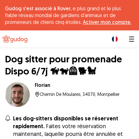
Gudog s'est associé à Rover,
e plus grand et le plus
fiable réseau mondial de gardiens d'animaux et de
promeneurs de chiens cinq étoiles.
Activer mon compte.
|
Dog sitter pour promenade
Dispo 6/7j 🦮🐕‍🦺🐕🐩
Florian
Chemin De Moulares, 34070, Montpellier
Les dog-sitters disponibles se réservent
rapidement.
Faites votre réservation
maintenant, laquelle pourra être annulée et