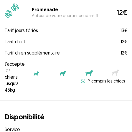
Promenade
12€
Autour de votre quartier pendant 1h
Tarif jours fériés
13€
Tarif chiot
12€
Tarif chien supplémentaire
12€
J'accepte
les
chiens
Y compris les chiots
jusqu'à
45kg
Disponibilité
Service