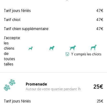
Tarif jours fériés
47€
Tarif chiot
47€
Tarif chien supplémentaire
47€
J'accepte
les
chiens
de
Y compris les chiots
toutes
tailles
Promenade
25€
Autour de votre quartier pendant 1h
Tarif jours fériés
25€