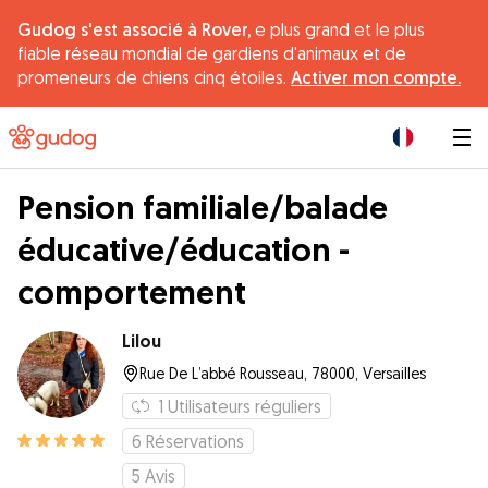
Gudog s'est associé à Rover,
e plus grand et le plus
fiable réseau mondial de gardiens d'animaux et de
promeneurs de chiens cinq étoiles.
Activer mon compte.
|
Pension familiale/balade
éducative/éducation -
comportement
Lilou
Rue De L’abbé Rousseau, 78000, Versailles
1
Utilisateurs réguliers
6
Réservations
5
Avis