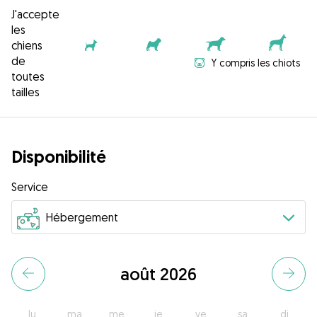
J'accepte
les
chiens
de
Y compris les chiots
toutes
tailles
Disponibilité
Service
août 2026
lu
ma
me
je
ve
sa
di