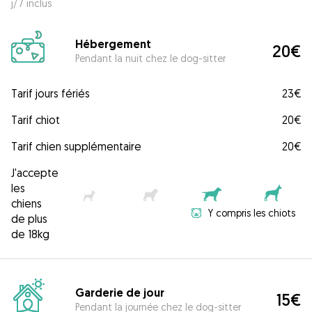
j/7 inclus
Hébergement
20€
Pendant la nuit chez le dog-sitter
Tarif jours fériés
23€
Tarif chiot
20€
Tarif chien supplémentaire
20€
J'accepte
les
chiens
Y compris les chiots
de plus
de 18kg
Garderie de jour
15€
Pendant la journée chez le dog-sitter