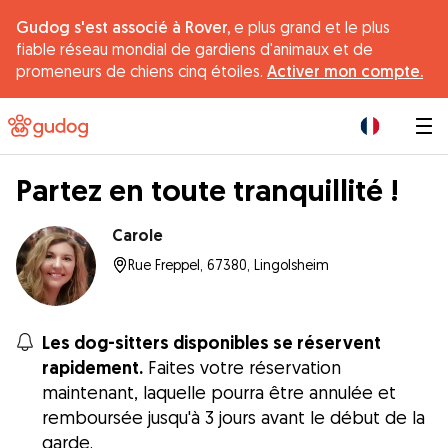
Gudog s'est associé à Rover,
e plus grand et le plus
fiable réseau mondial de gardiens d'animaux et de
promeneurs de chiens cinq étoiles.
Activer mon compte.
|
Partez en toute tranquillité !
Carole
Rue Freppel, 67380, Lingolsheim
Les dog-sitters disponibles se réservent
rapidement.
Faites votre réservation
maintenant, laquelle pourra être annulée et
remboursée jusqu'à 3 jours avant le début de la
garde.