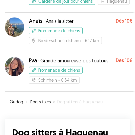
Garderie de jour pour chiens
Haguenau
Anaïs
Dès
10€
·
Anais la sitter
Promenade de chiens
Niederschaeffolsheim
- 6.17 km
Eva
Dès
10€
·
Grande amoureuse des toutous
Promenade de chiens
Schirrhein
- 8.34 km
Gudog
»
Dog sitters
»
Dog sitters à Haguenau
Dog sitters à Haguenau