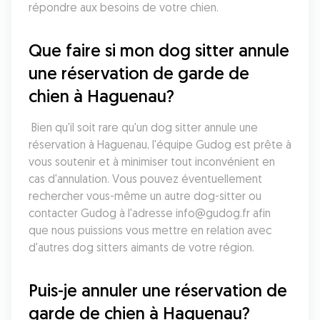
répondre aux besoins de votre chien.
Que faire si mon dog sitter annule 
une réservation de garde de 
chien à Haguenau?
 Bien qu'il soit rare qu'un dog sitter annule une 
réservation à Haguenau, l'équipe Gudog est prête à 
vous soutenir et à minimiser tout inconvénient en 
cas d'annulation. Vous pouvez éventuellement 
rechercher vous-même un autre dog-sitter ou 
contacter Gudog à l'adresse info@gudog.fr afin 
que nous puissions vous mettre en relation avec 
d'autres dog sitters aimants de votre région.
Puis-je annuler une réservation de 
garde de chien à Haguenau?