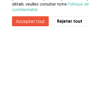
détails, veuillez consulter notre
Politique de
confidentialité
.
Rejeter tout
Accepter tout
Services
Comment cela marche
À propos de Gudog
Avis
Couverture vétérinaire
Conseils aux propriétaires
Conseils aux Dog Sitters