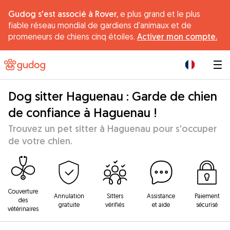
Gudog s'est associé à Rover,
e plus grand et le plus
fiable réseau mondial de gardiens d'animaux et de
promeneurs de chiens cinq étoiles.
Activer mon compte.
|
Dog sitter Haguenau : Garde de chien
de confiance à Haguenau !
Trouvez un pet sitter à Haguenau pour s'occuper
de votre chien.
Couverture
Annulation
Sitters
Assistance
Paiement
des
gratuite
vérifiés
et aide
sécurisé
vétérinaires