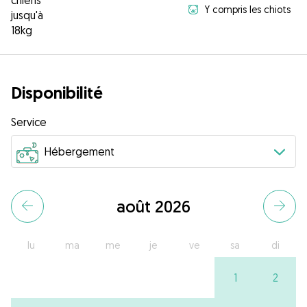
chiens
Y compris les chiots
jusqu'à
18kg
Disponibilité
Service
août 2026
lu
ma
me
je
ve
sa
di
1
2