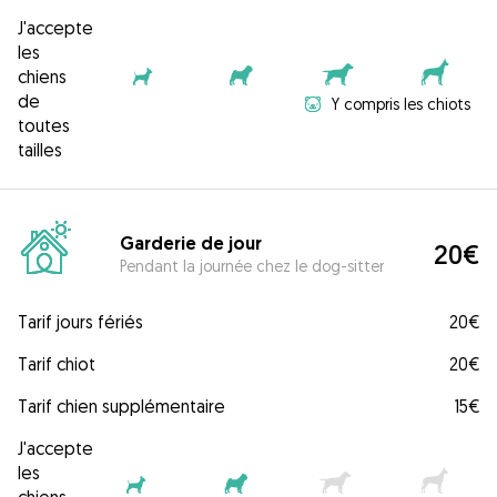
J'accepte
les
chiens
de
Y compris les chiots
toutes
tailles
Garderie de jour
20€
Pendant la journée chez le dog-sitter
Tarif jours fériés
20€
Tarif chiot
20€
Tarif chien supplémentaire
15€
J'accepte
les