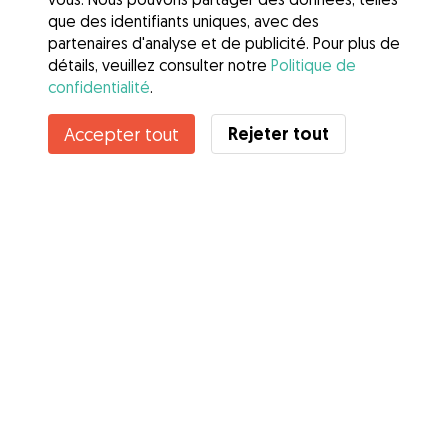
que des identifiants uniques, avec des
partenaires d'analyse et de publicité. Pour plus de
détails, veuillez consulter notre
Politique de
confidentialité
.
Contacter Lea
Rejeter tout
Accepter tout
Connaissez-vous les avantages de Gudog ? Voir plus
Services
Comment cela marche
À propos de Gudog
Avis
Couverture vétérinaire
Conseils aux propriétaires