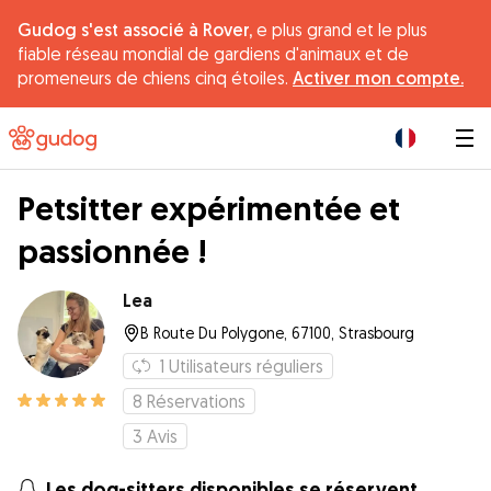
Gudog s'est associé à Rover,
e plus grand et le plus
fiable réseau mondial de gardiens d'animaux et de
promeneurs de chiens cinq étoiles.
Activer mon compte.
|
Petsitter expérimentée et
passionnée !
Lea
B Route Du Polygone, 67100, Strasbourg
1
Utilisateurs réguliers
8
Réservations
3
Avis
Les dog-sitters disponibles se réservent