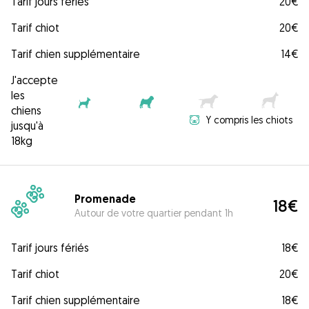
Tarif jours fériés
20€
Tarif chiot
20€
Tarif chien supplémentaire
14€
J'accepte
les
chiens
Y compris les chiots
jusqu'à
18kg
Promenade
18€
Autour de votre quartier pendant 1h
Tarif jours fériés
18€
Tarif chiot
20€
Tarif chien supplémentaire
18€