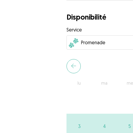
Disponibilité
Service
lu
ma
me
3
4
5