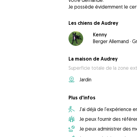
votre demande.
Je possède évidemment le certi
Les chiens de Audrey
Kenny
Berger Allemand
·
G
La maison de Audrey
Superficie totale de la zone ex
Jardin
Plus d'infos
J'ai déjà de l'expérience
Je peux fournir des référ
Je peux administrer des m