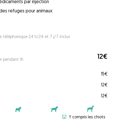
édicaments par injection
s des refuges pour animaux
e téléphonique 24 h/24 et 7 j/7 inclus
12€
er pendant 1h
15€
12€
12€
Y compris les chiots