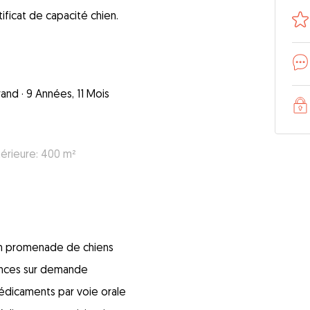
ficat de capacité chien.
rand
·
9 Années, 11 Mois
térieure: 400 m²
 en promenade de chiens
ences sur demande
édicaments par voie orale