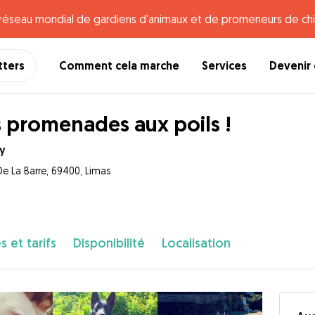
e réseau mondial de gardiens d'animaux et de promeneurs de chi
tters
Comment cela marche
Services
Devenir 
 promenades aux poils !
y
De La Barre, 69400, Limas
s et tarifs
Disponibilité
Localisation