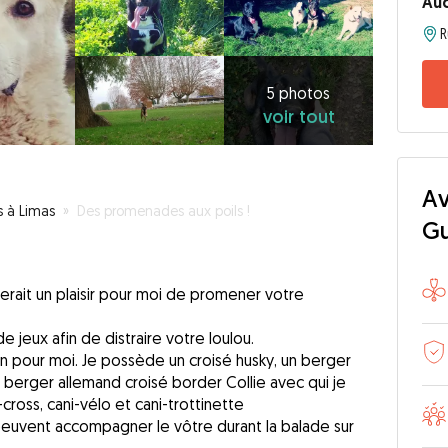
Au
R
5
photos
voir
5 photos
voir tout
tout
Av
s à Limas
»
Des promenades aux poils !
G
erait un plaisir pour moi de promener votre
 jeux afin de distraire votre loulou.
on pour moi. Je possède un croisé husky, un berger
n berger allemand croisé border Collie avec qui je
cross, cani-vélo et cani-trottinette
peuvent accompagner le vôtre durant la balade sur