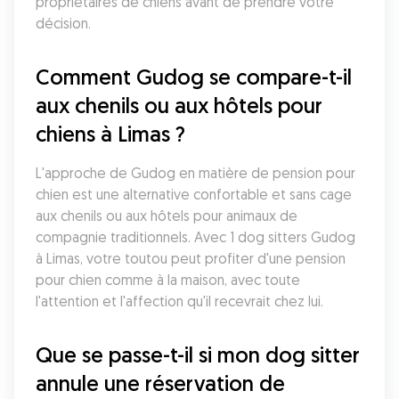
propriétaires de chiens avant de prendre votre 
décision.
Comment Gudog se compare-t-il 
aux chenils ou aux hôtels pour 
chiens à Limas ?
L'approche de Gudog en matière de pension pour 
chien est une alternative confortable et sans cage 
aux chenils ou aux hôtels pour animaux de 
compagnie traditionnels. Avec 1 dog sitters Gudog 
à Limas, votre toutou peut profiter d'une pension 
pour chien comme à la maison, avec toute 
l'attention et l'affection qu'il recevrait chez lui.
Que se passe-t-il si mon dog sitter 
annule une réservation de 