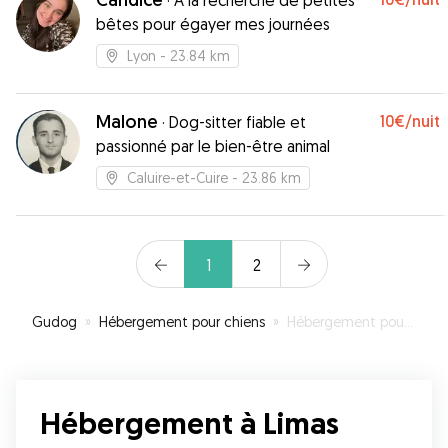
·
À la recherche de petites
bêtes pour égayer mes journées
Lyon
- 23.84 km
Malone
10€
/nuit
·
Dog-sitter fiable et
passionné par le bien-être animal
Caluire-et-Cuire
- 23.86 km
1
2
Gudog
»
Hébergement pour chiens
»
Hébergement pour votre chien à Limas
Hébergement à Limas