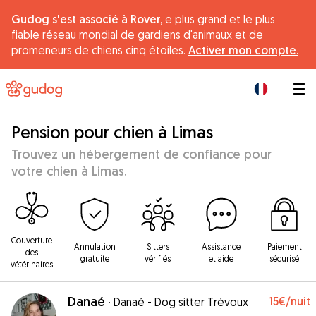
Gudog s'est associé à Rover,
e plus grand et le plus
fiable réseau mondial de gardiens d'animaux et de
promeneurs de chiens cinq étoiles.
Activer mon compte.
|
Pension pour chien à Limas
Trouvez un hébergement de confiance pour
votre chien à Limas.
Couverture
Annulation
Sitters
Assistance
Paiement
des
gratuite
vérifiés
et aide
sécurisé
vétérinaires
Danaé
15€
/nuit
·
Danaé - Dog sitter Trévoux