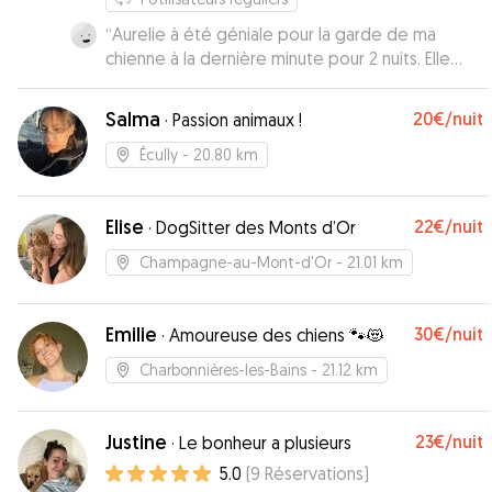
“
Aurelie à été géniale pour la garde de ma
chienne à la dernière minute pour 2 nuits. Elle
s'en est occupée comme si c'était la sienne. Je
recommande.
”
Salma
20€
/nuit
·
Passion animaux !
Écully
- 20.80 km
Elise
22€
/nuit
·
DogSitter des Monts d’Or
Champagne-au-Mont-d'Or
- 21.01 km
Emilie
30€
/nuit
·
Amoureuse des chiens 🐾😻
Charbonnières-les-Bains
- 21.12 km
Justine
23€
/nuit
·
Le bonheur a plusieurs
5.0
(
9
Réservations
)