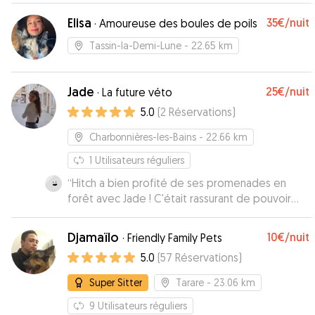
Elisa
35€
/nuit
·
Amoureuse des boules de poils
Tassin-la-Demi-Lune
- 22.65 km
Jade
25€
/nuit
·
La future véto
5.0
(
2
Réservations
)
Charbonnières-les-Bains
- 22.66 km
1
Utilisateurs réguliers
“
Hitch a bien profité de ses promenades en
forêt avec Jade ! C'était rassurant de pouvoir
faire connaissance en avance et tout c'est très
bien passé. A répéter !
”
Djamaïlo
10€
/nuit
·
Friendly Family Pets
5.0
(
57
Réservations
)
Super Sitter
Tarare
- 23.06 km
9
Utilisateurs réguliers