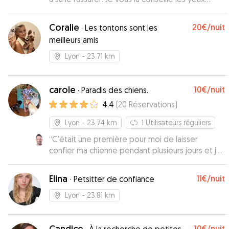
fermés
”
Coralie
20€
/nuit
·
Les tontons sont les
meilleurs amis
Lyon
- 23.71 km
carole
10€
/nuit
·
Paradis des chiens.
4.4
(
20
Réservations
)
Lyon
- 23.74 km
1
Utilisateurs réguliers
“
C'était une première pour moi de laisser
confier ma chienne pendant plusieurs jours et je
suis ravi de la façon dont la garde s'est déroulée
avec Carole. Shiva retourne y passer un week-
Elina
11€
/nuit
·
Petsitter de confiance
end très bientôt ! Je recommande !
”
Lyon
- 23.81 km
Candice
10€
/nuit