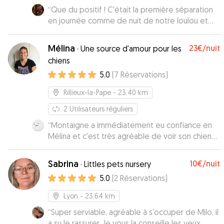
“
Que du positif ! C'était la première séparation
en journée comme de nuit de notre loulou et
tout a été parfait !
”
Mélina
23€
/nuit
·
Une source d'amour pour les
chiens
5.0
(
7
Réservations
)
Rillieux-la-Pape
- 23.40 km
2
Utilisateurs réguliers
“
Montaigne a immédiatement eu confiance en
Mélina et c'est très agréable de voir son chien
autant en confiance. Merci !
”
Sabrina
10€
/nuit
·
Littles pets nursery
5.0
(
2
Réservations
)
Lyon
- 23.64 km
“
Super serviable, agréable à s’occuper de Milo, il
a su le rassurer. Je vous la conseille les yeux