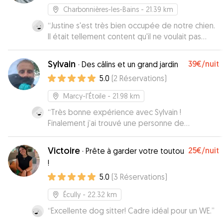
Charbonnières-les-Bains
- 21.39 km
“
Justine s'est très bien occupée de notre chien.
Il était tellement content qu'il ne voulait pas
rentrer
”
Sylvain
39€
/nuit
·
Des câlins et un grand jardin
5.0
(
2
Réservations
)
Marcy-l'Étoile
- 21.98 km
“
Très bonne expérience avec Sylvain !
Finalement j’ai trouvé une personne de
confiance pour garder « mon bébé » quand
j’aurais besoin et partir tranquille . Bull est très
Victoire
25€
/nuit
·
Prête à garder votre toutou
heureuse de connaître Sylvain et son énorme
!
jardin 😉🥰
”
5.0
(
3
Réservations
)
Écully
- 22.32 km
“
Excellente dog sitter! Cadre idéal pour un WE.
”