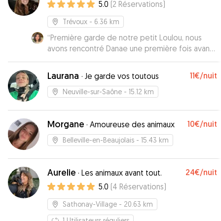
5.0
(
2
Réservations
)
Trévoux
- 6.36 km
“
Première garde de notre petit Loulou, nous
avons rencontré Danae une première fois avant
le Jour J. Le courant est tout de suite bien passé
! Danae est une personne patiente,
Laurana
11€
/nuit
·
Je garde vos toutous
compréhensive, gentille et attentionnée. Elle
nous a envoyé des photos tous les jours et était
Neuville-sur-Saône
- 15.12 km
super réactive en message. Franchement, je
vous la recommande les yeux fermés :)
”
Morgane
10€
/nuit
·
Amoureuse des animaux
Belleville-en-Beaujolais
- 15.43 km
Aurelie
24€
/nuit
·
Les animaux avant tout.
5.0
(
4
Réservations
)
Sathonay-Village
- 20.63 km
1
Utilisateurs réguliers