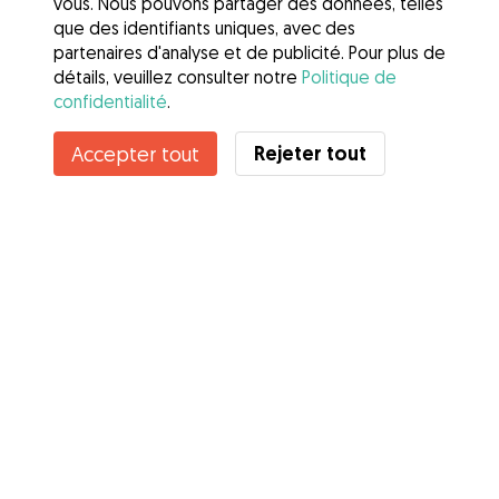
vous. Nous pouvons partager des données, telles
que des identifiants uniques, avec des
partenaires d'analyse et de publicité. Pour plus de
détails, veuillez consulter notre
Politique de
confidentialité
.
Rejeter tout
Accepter tout
Services
Comment cela marche
À propos de Gudog
Avis
Couverture vétérinaire
Conseils aux propriétaires