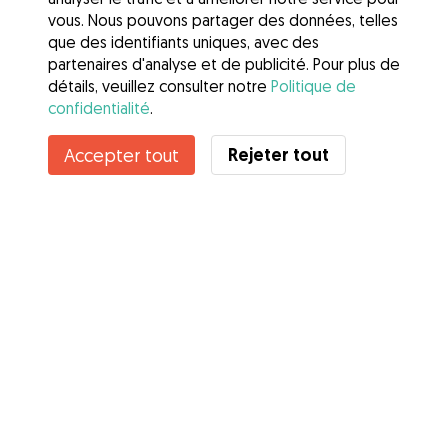
vous. Nous pouvons partager des données, telles
que des identifiants uniques, avec des
partenaires d'analyse et de publicité. Pour plus de
détails, veuillez consulter notre
Politique de
confidentialité
.
Contacter Line
Rejeter tout
Accepter tout
Connaissez-vous les avantages de Gudog ? Voir plus
Services
Comment cela marche
À propos de Gudog
Avis
Couverture vétérinaire