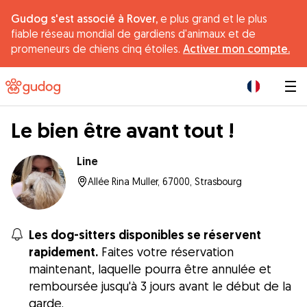
Gudog s'est associé à Rover,
e plus grand et le plus
fiable réseau mondial de gardiens d'animaux et de
promeneurs de chiens cinq étoiles.
Activer mon compte.
|
Le bien être avant tout !
Line
Allée Rina Muller, 67000, Strasbourg
Les dog-sitters disponibles se réservent
rapidement.
Faites votre réservation
maintenant, laquelle pourra être annulée et
remboursée jusqu'à 3 jours avant le début de la
garde.