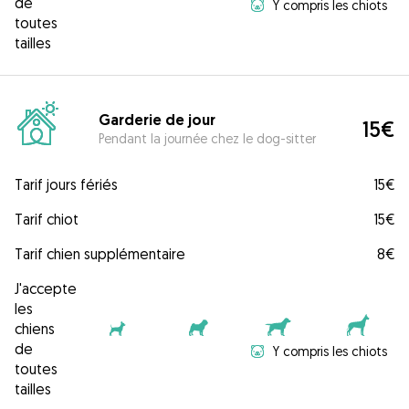
de
Y compris les chiots
toutes
tailles
Garderie de jour
15€
Pendant la journée chez le dog-sitter
Tarif jours fériés
15€
Tarif chiot
15€
Tarif chien supplémentaire
8€
J'accepte
les
chiens
de
Y compris les chiots
toutes
tailles