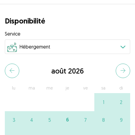
Disponibilité
Service
août 2026
lu
ma
me
je
ve
sa
di
1
2
6
3
4
5
7
8
9