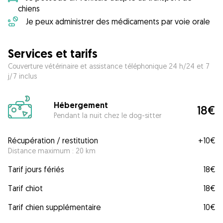
chiens
Je peux administrer des médicaments par voie orale
Services et tarifs
Couverture vétérinaire et assistance téléphonique 24 h/24 et 7
j/7 inclus
Hébergement
18€
Pendant la nuit chez le dog-sitter
Récupération / restitution
+
10€
Distance maximum : 20 km
Tarif jours fériés
18€
Tarif chiot
18€
Tarif chien supplémentaire
10€