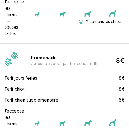
J'accepte
les
chiens
de
Y compris les chiots
toutes
tailles
Promenade
8€
Autour de votre quartier pendant 1h
Tarif jours fériés
8€
Tarif chiot
8€
Tarif chien supplémentaire
6€
J'accepte
les
chiens