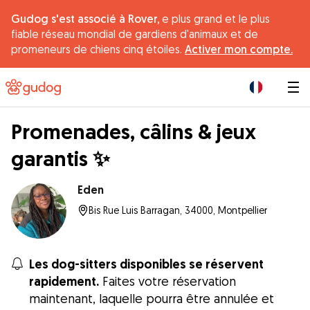
Gudog s'est associé à Rover,
e plus grand et le plus
fiable réseau mondial de gardiens d'animaux et de
promeneurs de chiens cinq étoiles.
Activer mon compte.
|
Promenades, câlins & jeux
garantis ✨
Eden
Bis Rue Luis Barragan, 34000, Montpellier
Les dog-sitters disponibles se réservent
rapidement.
Faites votre réservation
maintenant, laquelle pourra être annulée et