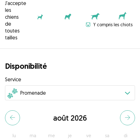
J'accepte
les
chiens
de
Y compris les chiots
toutes
tailles
Disponibilité
Service
août 2026
lu
ma
me
je
ve
sa
di