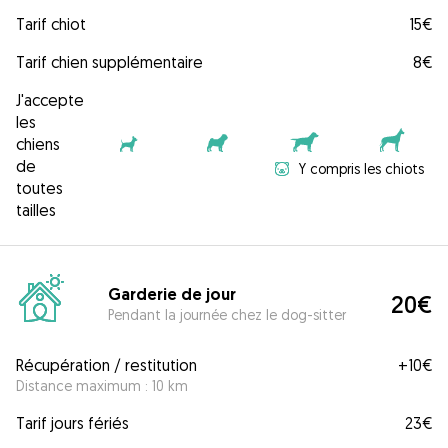
Tarif chiot
15€
Tarif chien supplémentaire
8€
J'accepte
les
chiens
de
Y compris les chiots
toutes
tailles
Garderie de jour
20€
Pendant la journée chez le dog-sitter
Récupération / restitution
+
10€
Distance maximum : 10 km
Tarif jours fériés
23€