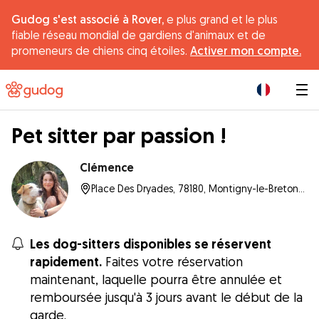
Gudog s'est associé à Rover,
e plus grand et le plus
fiable réseau mondial de gardiens d'animaux et de
promeneurs de chiens cinq étoiles.
Activer mon compte.
|
Pet sitter par passion !
Clémence
Place Des Dryades, 78180, Montigny-le-Bretonneux
Les dog-sitters disponibles se réservent
rapidement.
Faites votre réservation
maintenant, laquelle pourra être annulée et
remboursée jusqu'à 3 jours avant le début de la
garde.