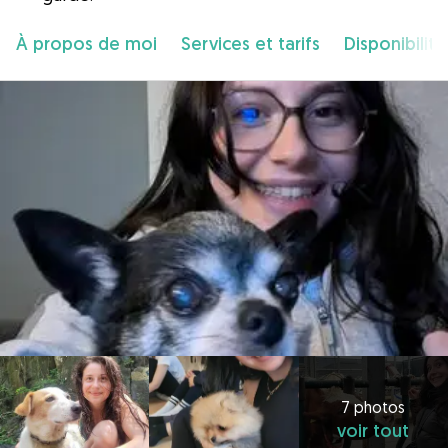
À propos de moi
Services et tarifs
Disponibilité
7 photos
voir tout