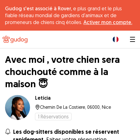
Gudog s'est associé à Rover,
e plus grand et le plus
fiable réseau mondial de gardiens d'animaux et de
promeneurs de chiens cinq étoiles.
Activer mon compte.
|
Avec moi , votre chien sera
chouchouté comme à la
maison 😇
Letícia
Chemin De La Costiere, 06000, Nice
1
Réservations
Les dog-sitters disponibles se réservent
rapidement.
Faites votre réservation