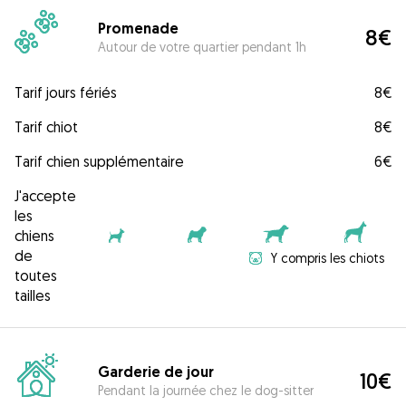
Promenade
8€
Autour de votre quartier pendant 1h
Tarif jours fériés
8€
Tarif chiot
8€
Tarif chien supplémentaire
6€
J'accepte
les
chiens
de
Y compris les chiots
toutes
tailles
Garderie de jour
10€
Pendant la journée chez le dog-sitter