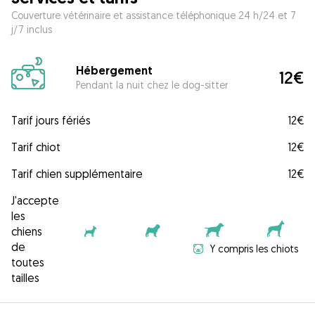
Couverture vétérinaire et assistance téléphonique 24 h/24 et 7
j/7 inclus
Hébergement
12€
Pendant la nuit chez le dog-sitter
Tarif jours fériés
12€
Tarif chiot
12€
Tarif chien supplémentaire
12€
J'accepte
les
chiens
de
Y compris les chiots
toutes
tailles