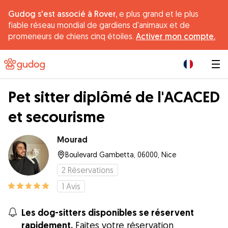
Gudog s'est associé à Rover,
e plus grand et le plus
fiable réseau mondial de gardiens d'animaux et de
promeneurs de chiens cinq étoiles.
Activer mon compte.
|
Pet sitter diplômé de l'ACACED
et secourisme
Mourad
Boulevard Gambetta, 06000, Nice
2
Réservations
1
Avis
Les dog-sitters disponibles se réservent
rapidement.
Faites votre réservation