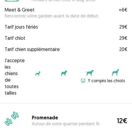
Meet & Greet
+
6€
Rencontrez votre gardien avant la date de début.
Tarif jours fériés
29€
Tarif chiot
29€
Tarif chien supplémentaire
20€
J'accepte
les
chiens
de
Y compris les chiots
toutes
tailles
Promenade
12€
Autour de votre quartier pendant 1h