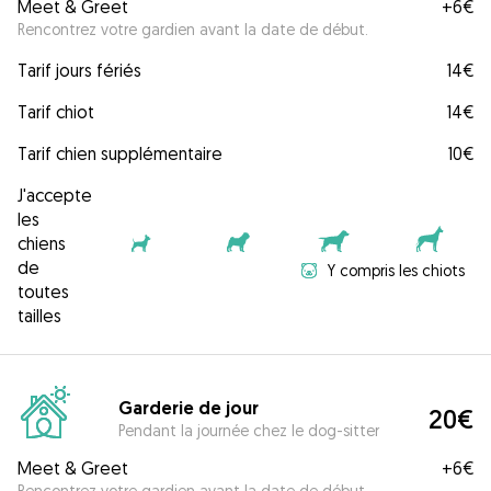
Meet & Greet
+
6€
Rencontrez votre gardien avant la date de début.
Tarif jours fériés
14€
Tarif chiot
14€
Tarif chien supplémentaire
10€
J'accepte
les
chiens
de
Y compris les chiots
toutes
tailles
Garderie de jour
20€
Pendant la journée chez le dog-sitter
Meet & Greet
+
6€
Rencontrez votre gardien avant la date de début.