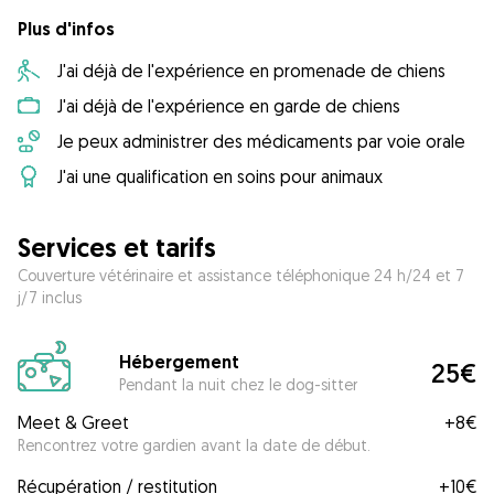
Plus d'infos
J'ai déjà de l'expérience en promenade de chiens
J'ai déjà de l'expérience en garde de chiens
Je peux administrer des médicaments par voie orale
J'ai une qualification en soins pour animaux
Services et tarifs
Couverture vétérinaire et assistance téléphonique 24 h/24 et 7
j/7 inclus
Hébergement
25€
Pendant la nuit chez le dog-sitter
Meet & Greet
+
8€
Rencontrez votre gardien avant la date de début.
Récupération / restitution
+
10€