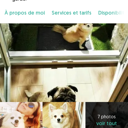
À propos de moi
Services et tarifs
Disponibilité
7 photos
voir tout