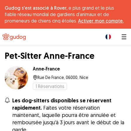
Gudog s'est associé à Rover,
e plus grand et le plus
fiable réseau mondial de gardiens d'animaux et de
promeneurs de chiens cinq étoiles.
Activer mon compte.
|
Pet‐Sitter Anne-France
Anne‐France
Rue De France, 06000, Nice
1
Réservations
Les dog-sitters disponibles se réservent
rapidement.
Faites votre réservation
maintenant, laquelle pourra être annulée et
remboursée jusqu'à 3 jours avant le début de la
garde.