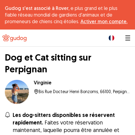
Gudog s'est associé à Rover,
e plus grand et le plus
fiable réseau mondial de gardiens d'animaux et de
promeneurs de chiens cinq étoiles.
Activer mon compte.
|
Dog et Cat sitting sur
Perpignan
Virginie
Bis Rue Docteur Henri Bonzoms, 66100, Perpignan
Les dog-sitters disponibles se réservent
rapidement.
Faites votre réservation
maintenant, laquelle pourra être annulée et