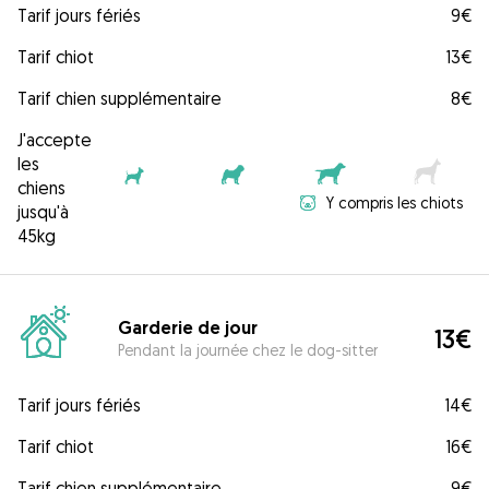
Tarif jours fériés
9€
Tarif chiot
13€
Tarif chien supplémentaire
8€
J'accepte
les
chiens
Y compris les chiots
jusqu'à
45kg
Garderie de jour
13€
Pendant la journée chez le dog-sitter
Tarif jours fériés
14€
Tarif chiot
16€
Tarif chien supplémentaire
9€