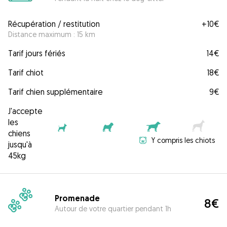
Récupération / restitution
+
10€
Distance maximum : 15 km
Tarif jours fériés
14€
Tarif chiot
18€
Tarif chien supplémentaire
9€
J'accepte
les
chiens
Y compris les chiots
jusqu'à
45kg
Promenade
8€
Autour de votre quartier pendant 1h