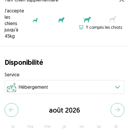
J'accepte
les
chiens
Y compris les chiots
jusqu'à
45kg
Disponibilité
Service
août 2026
lu
ma
me
je
ve
sa
di