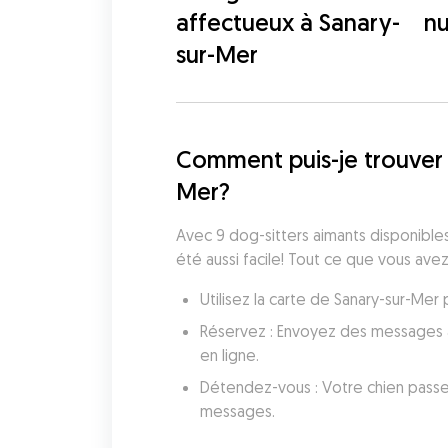
affectueux à Sanary-
nu
sur-Mer
Comment puis-je trouver 
Mer?
Avec 9 dog-sitters aimants disponibles 
été aussi facile! Tout ce que vous avez 
Utilisez la carte de Sanary-sur-Me
Réservez : Envoyez des messages au
en ligne.
Détendez-vous : Votre chien passe
messages.