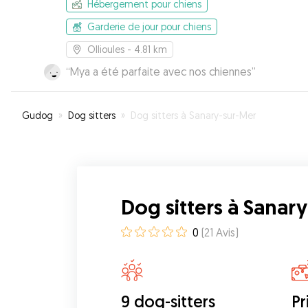
Hébergement pour chiens
Garderie de jour pour chiens
Ollioules
- 4.81 km
“
Mya a été parfaite avec nos chiennes
”
Gudog
»
Dog sitters
»
Dog sitters à Sanary-sur-Mer
Dog sitters à Sanar
0
(
21
Avis
)
9 dog-sitters
Pr