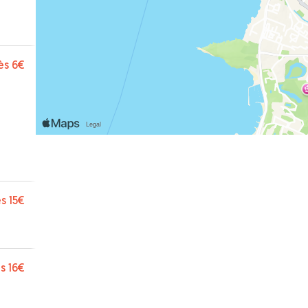
ès
6€
s
15€
s
16€