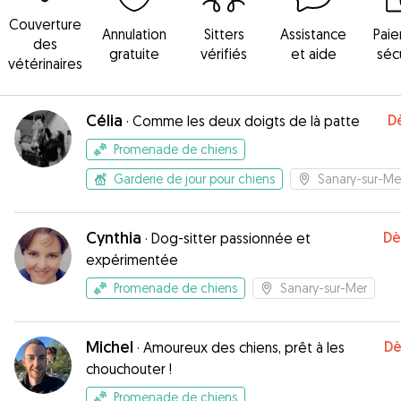
Couverture
Annulation
Sitters
Assistance
Pai
des
gratuite
vérifiés
et aide
séc
vétérinaires
Célia
D
·
Comme les deux doigts de là patte
Promenade de chiens
Garderie de jour pour chiens
Sanary-sur-Me
Cynthia
Dè
·
Dog-sitter passionnée et
expérimentée
Promenade de chiens
Sanary-sur-Mer
Michel
Dè
·
Amoureux des chiens, prêt à les
chouchouter !
Promenade de chiens