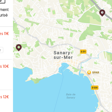
ement
urisé
ès
11€
r
s
10€
s
12€