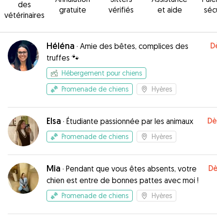
des
gratuite
vérifiés
et aide
séc
vétérinaires
Héléna
D
·
Amie des bêtes, complices des
truffes 🐾
Hébergement pour chiens
Promenade de chiens
Hyères
Elsa
Dè
·
Étudiante passionnée par les animaux
Promenade de chiens
Hyères
Mia
Dè
·
Pendant que vous êtes absents, votre
chien est entre de bonnes pattes avec moi !
Promenade de chiens
Hyères