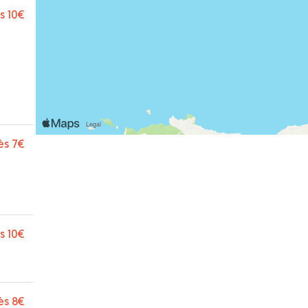
s
10€
ès
7€
s
10€
ès
8€