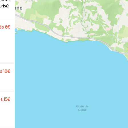
urisé
ès
6€
s
10€
s
15€