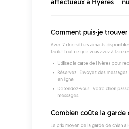
affectueux à Hyères
nu
Comment puis-je trouver
Avec 7 dog-sitters aimants disponibles 
facile! Tout ce que vous avez à faire es
Utilisez la carte de Hyères pour r
Réservez : Envoyez des messages au
en ligne.
Détendez-vous : Votre chien passe
messages.
Combien coûte la garde 
Le prix moyen de la garde de chien à 