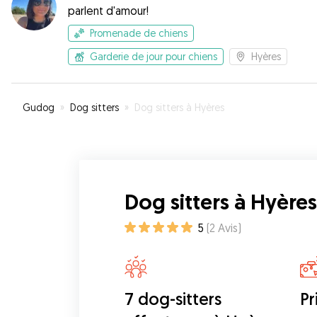
parlent d'amour!
Promenade de chiens
Garderie de jour pour chiens
Hyères
Gudog
»
Dog sitters
»
Dog sitters à Hyères
Dog sitters à Hyères
5
(
2
Avis
)
7 dog-sitters
Pr