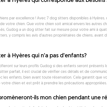
iens par excellence ! Avec 7 dog sitters disponibles à Hyères, c
votre chien. Que votre chien soit amical envers les autres chi
sés, Gudog a un dog sitter fait sur mesure pour votre ami à qu
ters, y compris les avis d'autres propriétaires de chiens, avant d
ter à Hyères qui n'a pas d'enfants?
cifieront sur leurs profils Gudog si des enfants seront présents 
itter parfait, il est crucial de vérifier ces détails et de commun
les enfants, bien avant toute réservation. Cela garantit que vo
 votre chien et est prêt à prendre les précautions appropriées.
 promèneront-ils mon chien pendant une r