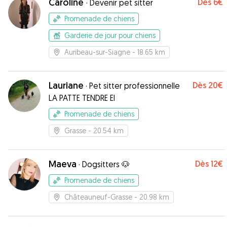
Caroline
Dès
6€
·
Devenir pet sitter
Promenade de chiens
Garderie de jour pour chiens
Auribeau-sur-Siagne
- 18.65 km
Lauriane
Dès
20€
·
Pet sitter professionnelle
LA PATTE TENDRE EI
Promenade de chiens
Grasse
- 20.54 km
Maeva
Dès
12€
·
Dogsitters 🐶
Promenade de chiens
Châteauneuf-Grasse
- 20.98 km