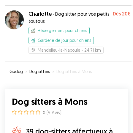
Charlotte
Dès
20€
·
Dog sitter pour vos petits
toutous
Hébergement pour chiens
Garderie de jour pour chiens
Mandelieu-la-Napoule
- 24.71 km
Gudog
»
Dog sitters
»
Dog sitters à Mons
Dog sitters à Mons
0
(
9
Avis
)
39 dog-sitters affectueux à