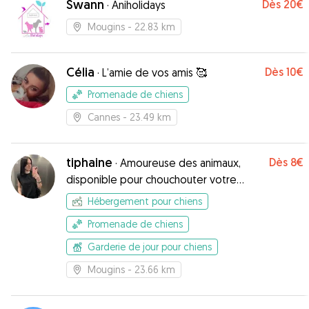
Swann
Dès
20€
·
Aniholidays
Mougins
- 22.83 km
Célia
Dès
10€
·
L’amie de vos amis 🥰
Promenade de chiens
Cannes
- 23.49 km
tiphaine
Dès
8€
·
Amoureuse des animaux,
disponible pour chouchouter votre
compagnon !
Hébergement pour chiens
Promenade de chiens
Garderie de jour pour chiens
Mougins
- 23.66 km