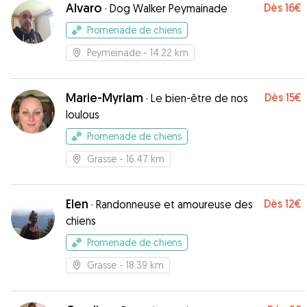
Alvaro
Dès
16€
·
Dog Walker Peymainade
Promenade de chiens
Peymeinade
- 14.22 km
Marie-Myriam
Dès
15€
·
Le bien-être de nos
loulous
Promenade de chiens
Grasse
- 16.47 km
Elen
Dès
12€
·
Randonneuse et amoureuse des
chiens
Promenade de chiens
Grasse
- 18.39 km