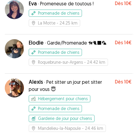
Eva
Dès
10€
·
Promeneuse de toutous !
Promenade de chiens
La Motte
- 24.25 km
Elodie
Dès
14€
·
Garde/Promenade 🦮🐈‍⬛🦜
Promenade de chiens
Roquebrune-sur-Argens
- 24.42 km
Alexis
Dès
10€
·
Pet sitter un jour pet sitter
pour vous 😇
Hébergement pour chiens
Promenade de chiens
Garderie de jour pour chiens
Mandelieu-la-Napoule
- 24.46 km