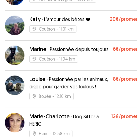
Katy
20€
/prome
·
L’amour des bêtes ❤️
Couëron
- 11.01 km
Marine
6€
/prome
·
Passionnée depuis toujours
Couëron
- 11.94 km
Louise
8€
/prome
·
Passionnée par les animaux,
dispo pour garder vos loulous !
Bouée
- 12.10 km
Marie-Charlotte
12€
/prome
·
Dog Sitter à
HERIC
Héric
- 12.58 km