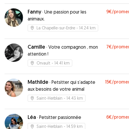
des consignes je vous recommande 😊
”
Fanny
9€
/prome
·
Une passion pour les
animaux.
La Chapelle-sur-Erdre
- 14.24 km
Camille
7€
/prome
·
Votre compagnon , mon
attention !
Orvault
- 14.41 km
Mathilde
15€
/prome
·
Petsitter qui s’adapte
aux besoins de votre animal
Saint-Herblain
- 14.43 km
Léa
6€
/prome
·
Petsitter passionnée
Saint-Herblain
- 14.59 km