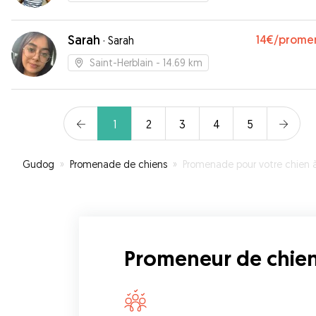
Sarah
14€
/prome
·
Sarah
Saint-Herblain
- 14.69 km
1
2
3
4
5
Gudog
»
Promenade de chiens
»
Promenade pour votre chien à Vigneux-de-Bretag
Promeneur de chien