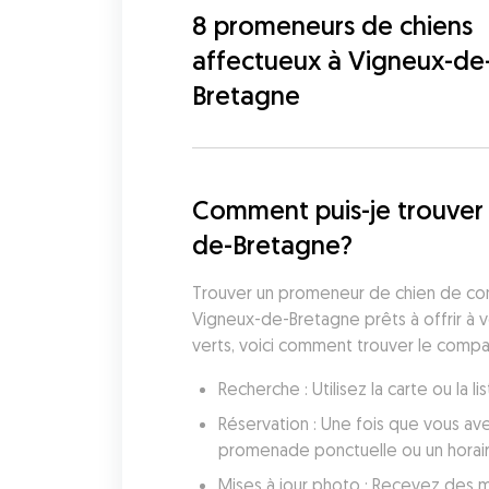
8 promeneurs de chiens
affectueux à Vigneux-de
Bretagne
Comment puis-je trouver
de-Bretagne?
Trouver un promeneur de chien de con
Vigneux-de-Bretagne prêts à offrir à 
verts, voici comment trouver le compa
Recherche : Utilisez la carte ou la
Réservation : Une fois que vous av
promenade ponctuelle ou un horai
Mises à jour photo : Recevez des mi