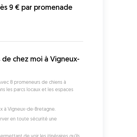
dès 9 € par promenade
 de chez moi à Vigneux-
vec 8 promeneurs de chiens à 
 les parcs locaux et les espaces 
aux à Vigneux-de-Bretagne.
ver en toute sécurité une 
ettant de voir les itinéraires qu'ils 