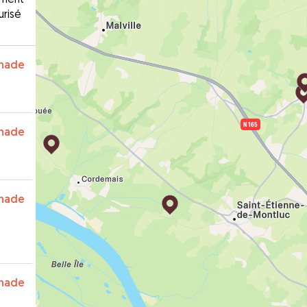
urisé
nade
nade
nade
nade