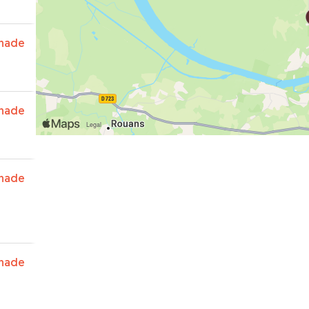
nade
nade
nade
nade