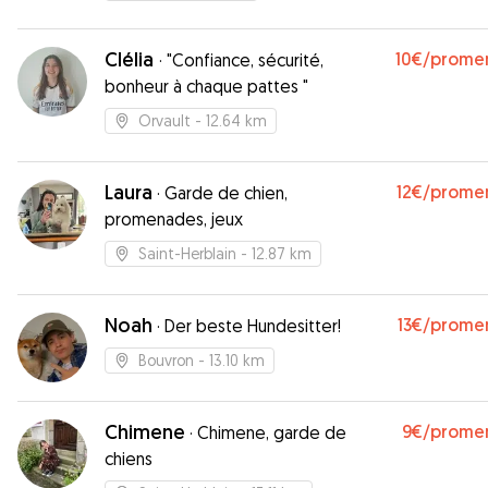
Clélia
10€
/prome
·
"Confiance, sécurité,
bonheur à chaque pattes "
Orvault
- 12.64 km
Laura
12€
/prome
·
Garde de chien,
promenades, jeux
Saint-Herblain
- 12.87 km
Noah
13€
/prome
·
Der beste Hundesitter!
Bouvron
- 13.10 km
Chimene
9€
/prome
·
Chimene, garde de
chiens