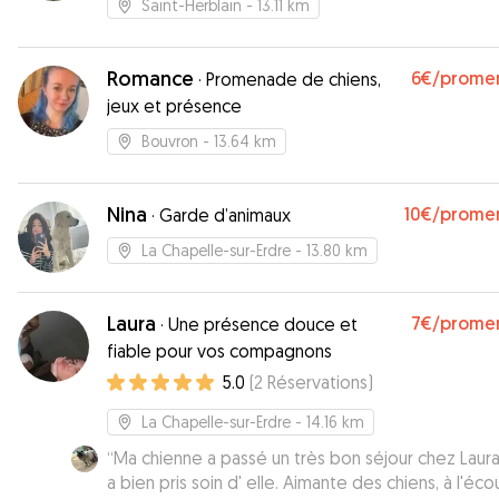
Saint-Herblain
- 13.11 km
Romance
6€
/prome
·
Promenade de chiens,
jeux et présence
Bouvron
- 13.64 km
Nina
10€
/prome
·
Garde d’animaux
La Chapelle-sur-Erdre
- 13.80 km
Laura
7€
/prome
·
Une présence douce et
fiable pour vos compagnons
5.0
(
2
Réservations
)
La Chapelle-sur-Erdre
- 14.16 km
“
Ma chienne a passé un très bon séjour chez Laura
a bien pris soin d' elle. Aimante des chiens, à l'éc