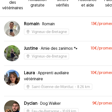
des
gratuite
vérifiés
et aide
séc
vétérinaires
Romain
13€
/prome
·
Romain
Vigneux-de-Bretagne
Justine
10€
/prome
·
Amie des zanimos 🐾
Vigneux-de-Bretagne
Laura
10€
/prome
·
Apprenti auxiliaire
vétérinaire
Saint-Étienne-de-Montluc
- 8.26 km
Dyclan
9€
/prome
·
Dog Walker
Fay-de-Bretagne
- 10.69 km