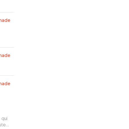
nade
nade
nade
 qui
oute