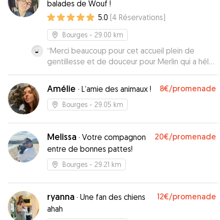
balades de Wouf !
5.0
(
4
Réservations
)
Bourges
- 29.00 km
“
Merci beaucoup pour cet accueil plein de
gentillesse et de douceur pour Merlin qui a hélas
été un peu malade mais a été pris en charge
comme s'il était le chien de la maison par Sarah.
Amélie
8€
/promenade
·
L’amie des animaux !
merci beaucoup :-)
”
Bourges
- 29.05 km
Melissa
20€
/promenade
·
Votre compagnon
entre de bonnes pattes!
Bourges
- 29.21 km
ryanna
12€
/promenade
·
Une fan des chiens
ahah