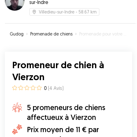
sur-Indre
Villedieu-sur-Indre
- 58.67 km
Gudog
»
Promenade de chiens
»
Promenade pour votre chien à Vierzon
Promeneur de chien à
Vierzon
0
(
4
Avis
)
5 promeneurs de chiens
affectueux à Vierzon
Prix moyen de 11 € par