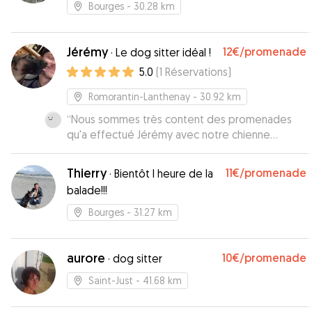
Bourges
- 30.28 km
Jérémy
12€
/promenade
·
Le dog sitter idéal !
5.0
(
1
Réservations
)
Romorantin-Lanthenay
- 30.92 km
“
Nous sommes très content des promenades
qu'a effectué Jérémy avec notre chienne
Maeve, n'hésitant pas à dépasser son horaire
pour le plus grand bonheur de notre chienne !
Thierry
11€
/promenade
·
Bientôt l heure de la
Jérémy est sérieux et attentionné. Nous
balade!!!
recommandons et ferons de nouveau appel à lui
sans hésitation !
”
Bourges
- 31.27 km
aurore
10€
/promenade
·
dog sitter
Saint-Just
- 41.68 km