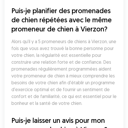
Puis-je planifier des promenades 
de chien répétées avec le même 
promeneur de chien à Vierzon?
Alors qu'il y a 5 promeneurs de chiens à Vierzon, une 
fois que vous avez trouvé la bonne personne pour 
votre chien, la régularité est essentielle pour 
construire une relation forte et de confiance. Des 
promenades régulièrement programmées aident 
votre promeneur de chien à mieux comprendre les 
besoins de votre chien afin d'établir un programme 
d'exercice optimal et de fournir un sentiment de 
confort et de familiarité, ce qui est essentiel pour le 
bonheur et la santé de votre chien.
Puis-je laisser un avis pour mon 