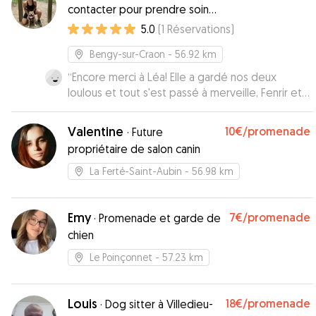
contacter pour prendre soins
de vos loulous 🐾
5.0
(
1
Réservations
)
Bengy-sur-Craon
- 56.92 km
“
Encore merci à Léa! Elle a gardé nos deux
loulous et tout s'est passé à merveille, Fenrir et
Spyro se sont très bien entendu avec Rambo et
nous avons eu des vidéos et des nouvelles
Valentine
10€
/promenade
·
Future
fréquemment de nos deux amours. Elle a su
propriétaire de salon canin
gérer le tempérament énergique de Fenrir, je
recommande!
”
La Ferté-Saint-Aubin
- 56.98 km
Emy
7€
/promenade
·
Promenade et garde de
chien
Le Poinçonnet
- 57.23 km
Louis
18€
/promenade
·
Dog sitter à Villedieu-