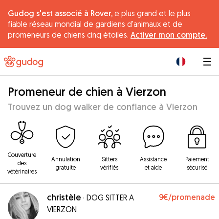
Gudog s'est associé à Rover,
e plus grand et le plus
fiable réseau mondial de gardiens d'animaux et de
promeneurs de chiens cinq étoiles.
Activer mon compte.
|
Promeneur de chien à Vierzon
Trouvez un dog walker de confiance à Vierzon
Couverture
Annulation
Sitters
Assistance
Paiement
des
gratuite
vérifiés
et aide
sécurisé
vétérinaires
christèle
9€
/promenade
·
DOG SITTER A
VIERZON