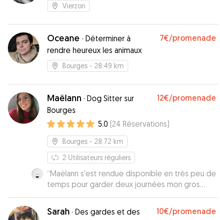
Vierzon
Oceane
7€
/promenade
·
Déterminer à
rendre heureux les animaux
Bourges
- 28.49 km
Maëlann
12€
/promenade
·
Dog Sitter sur
Bourges
5.0
(
24
Réservations
)
Bourges
- 28.72 km
2
Utilisateurs réguliers
“
Maëlann s'est rendue disponible en très peu de
temps pour garder deux journées mon gros
chien, qui n'avait encore jamais été chez une
dogsitter. Agréable et comprehensive
”
Sarah
10€
/promenade
·
Des gardes et des