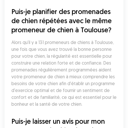
Puis-je planifier des promenades 
de chien répétées avec le même 
promeneur de chien à Toulouse?
Alors qu'il y a 131 promeneurs de chiens à Toulouse, 
une fois que vous avez trouvé la bonne personne 
pour votre chien, la régularité est essentielle pour 
construire une relation forte et de confiance. Des 
promenades régulièrement programmées aident 
votre promeneur de chien à mieux comprendre les 
besoins de votre chien afin d'établir un programme 
d'exercice optimal et de fournir un sentiment de 
confort et de familiarité, ce qui est essentiel pour le 
bonheur et la santé de votre chien.
Puis-je laisser un avis pour mon 