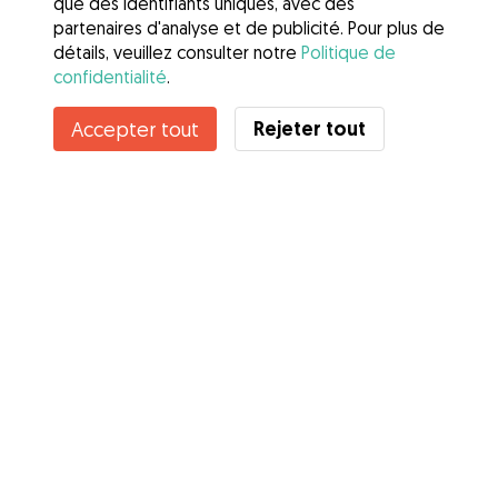
que des identifiants uniques, avec des
partenaires d'analyse et de publicité. Pour plus de
détails, veuillez consulter notre
Politique de
confidentialité
.
Rejeter tout
Accepter tout
Services
Comment cela marche
À propos de Gudog
Avis
Couverture vétérinaire
Conseils aux propriétaires
Conseils aux Dog Sitters