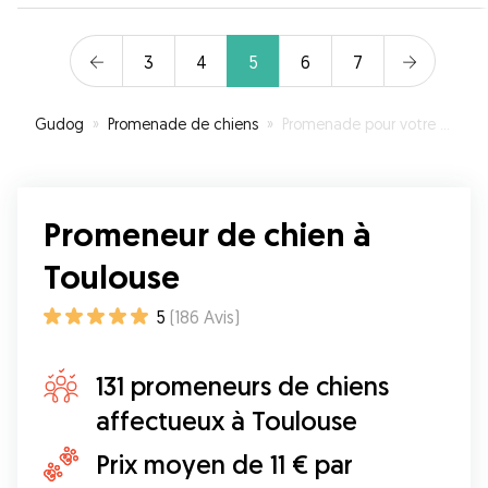
3
4
5
6
7
Gudog
»
Promenade de chiens
»
Promenade pour votre chien à Toulouse
Promeneur de chien à
Toulouse
5
(
186
Avis
)
131 promeneurs de chiens
affectueux à Toulouse
Prix moyen de 11 € par