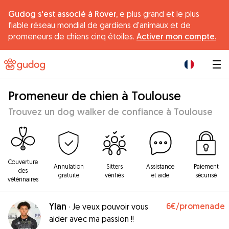
Gudog s'est associé à Rover,
e plus grand et le plus
fiable réseau mondial de gardiens d'animaux et de
promeneurs de chiens cinq étoiles.
Activer mon compte.
|
Promeneur de chien à Toulouse
Trouvez un dog walker de confiance à Toulouse
Couverture
Annulation
Sitters
Assistance
Paiement
des
gratuite
vérifiés
et aide
sécurisé
vétérinaires
Ylan
6€
/promenade
·
Je veux pouvoir vous
aider avec ma passion !!