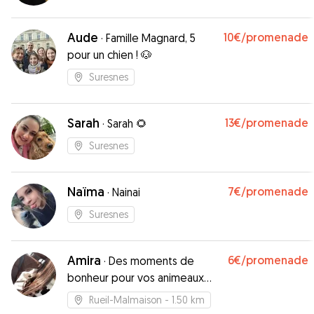
Aude
10€
/promenade
·
Famille Magnard, 5
pour un chien ! 🐶
Suresnes
Sarah
13€
/promenade
·
Sarah 🌻
Suresnes
Naïma
7€
/promenade
·
Nainai
Suresnes
Amira
6€
/promenade
·
Des moments de
bonheur pour vos animeaux
même quand vous n’êtes pas
Rueil-Malmaison
- 1.50 km
là ! 🥰