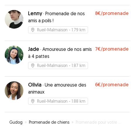
Lenny
8€
/promenade
·
Promenade de nos
amis a poils !
Rueil-Malmaison
- 1.79 km
Jade
7€
/promenade
·
Amoureuse de nos amis
à 4 pattes
Rueil-Malmaison
- 1.87 km
Olivia
6€
/promenade
·
Une amoureuse des
animaux
Rueil-Malmaison
- 1.88 km
Gudog
»
Promenade de chiens
»
Promenade pour votre chien à Suresnes