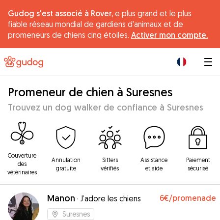
Gudog s'est associé à Rover,
e plus grand et le plus
fiable réseau mondial de gardiens d'animaux et de
promeneurs de chiens cinq étoiles.
Activer mon compte.
|
Promeneur de chien à Suresnes
Trouvez un dog walker de confiance à Suresnes
Couverture
Annulation
Sitters
Assistance
Paiement
des
gratuite
vérifiés
et aide
sécurisé
vétérinaires
Manon
6€
/promenade
·
J’adore les chiens
Suresnes