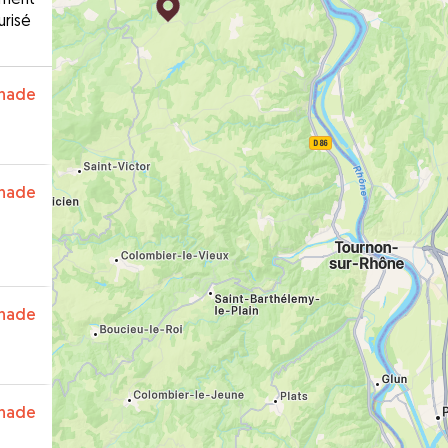
urisé
nade
nade
nade
nade