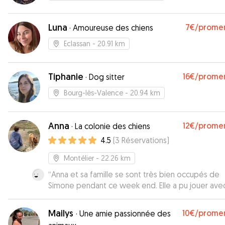
Luna
7€
/prome
·
Amoureuse des chiens
Eclassan
- 20.91 km
Tiphanie
16€
/prome
·
Dog sitter
Bourg-lès-Valence
- 20.94 km
Anna
12€
/prome
·
La colonie des chiens
4.5
(
3
Réservations
)
Montélier
- 22.26 km
“
Anna et sa famille se sont très bien occupés de
Simone pendant ce week end. Elle a pu jouer avec
autres chiens dans le jardin et ce qui est sûr c'est
qu'elle s'est super bien amusée! Je recommande sans
Mailys
10€
/prome
·
Une amie passionnée des
problème :)
”