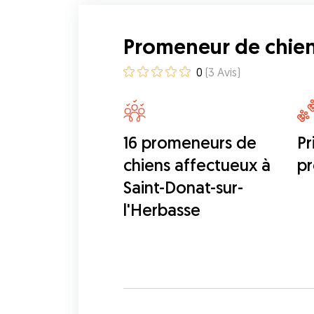
Promeneur de chien 
0
(
3
Avis
)
16 promeneurs de
Pr
chiens affectueux à
p
Saint-Donat-sur-
l'Herbasse