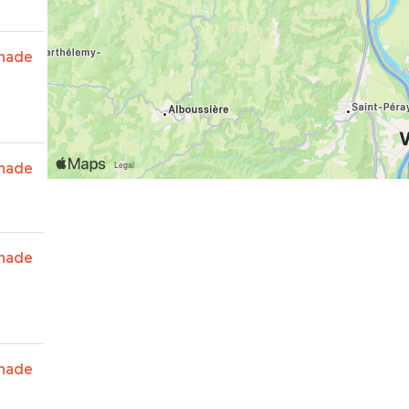
nade
nade
nade
nade