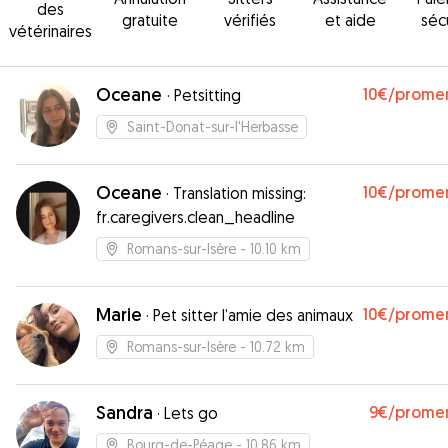
des
gratuite
vérifiés
et aide
séc
vétérinaires
Oceane
10€
/prome
·
Petsitting
Saint-Donat-sur-l'Herbasse
Oceane
10€
/prome
·
Translation missing:
fr.caregivers.clean_headline
Romans-sur-Isère
- 10.10 km
Marie
10€
/prome
·
Pet sitter l’amie des animaux
Romans-sur-Isère
- 10.72 km
Sandra
9€
/prome
·
Lets go
Bourg-de-Péage
- 10.86 km