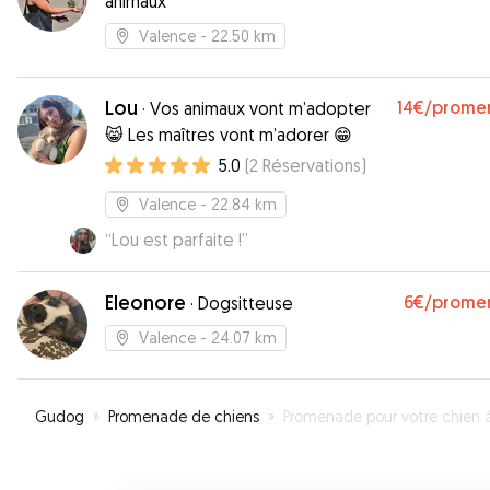
animaux
Valence
- 22.50 km
Lou
14€
/prome
·
Vos animaux vont m’adopter
😸 Les maîtres vont m’adorer 😁
5.0
(
2
Réservations
)
Valence
- 22.84 km
“
Lou est parfaite !
”
Eleonore
6€
/prome
·
Dogsitteuse
Valence
- 24.07 km
Gudog
»
Promenade de chiens
»
Promenade pour votre chien à Saint-Donat-sur-l'Herbas