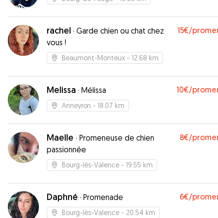
rachel
15€
/prome
·
Garde chien ou chat chez
vous !
Beaumont-Monteux
- 12.68 km
Melissa
10€
/prome
·
Mélissa
Anneyron
- 18.07 km
Maelle
8€
/prome
·
Promeneuse de chien
passionnée
Bourg-lès-Valence
- 19.55 km
Daphné
6€
/prome
·
Promenade
Bourg-lès-Valence
- 20.54 km