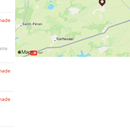
nade
nade
nade