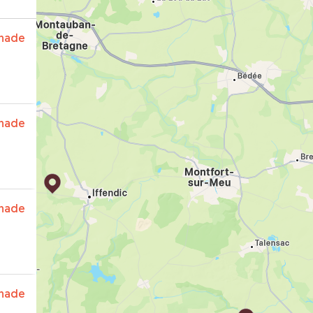
nade
nade
nade
nade