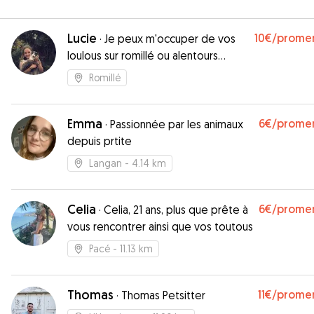
Lucie
10€
/prome
·
Je peux m'occuper de vos
loulous sur romillé ou alentours
(proche Rennes)
Romillé
Emma
6€
/prome
·
Passionnée par les animaux
depuis prtite
Langan
- 4.14 km
Celia
6€
/prome
·
Celia, 21 ans, plus que prête à
vous rencontrer ainsi que vos toutous
Pacé
- 11.13 km
Thomas
11€
/prome
·
Thomas Petsitter