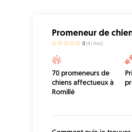
Promeneur de chien
0
(
41
Avis
)
70 promeneurs de
Pr
chiens affectueux à
p
Romillé