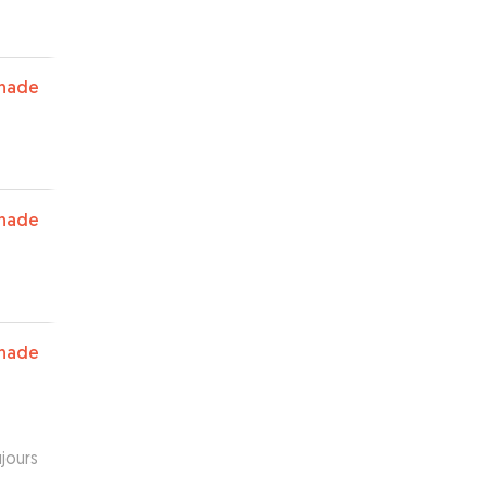
nade
nade
nade
jours