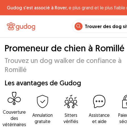
Gudog s'est associé à Rover,
e plus grand et le plus fiabl
Trouver des dog si
Promeneur de chien à Romillé
Trouvez un dog walker de confiance à
Romillé
Les avantages de Gudog
Couverture
Annulation
Sitters
Assistance
Pai
des
gratuite
vérifiés
et aide
séc
vétérinaires