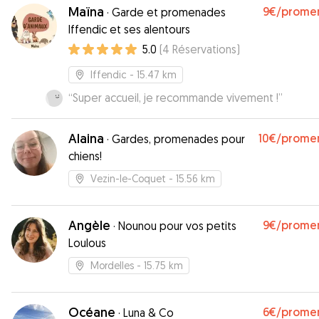
Maïna
9€
/prome
·
Garde et promenades
Iffendic et ses alentours
5.0
(
4
Réservations
)
Iffendic
- 15.47 km
“
Super accueil, je recommande vivement !
”
Alaina
10€
/prome
·
Gardes, promenades pour
chiens!
Vezin-le-Coquet
- 15.56 km
Angèle
9€
/prome
·
Nounou pour vos petits
Loulous
Mordelles
- 15.75 km
Océane
6€
/prome
·
Luna & Co