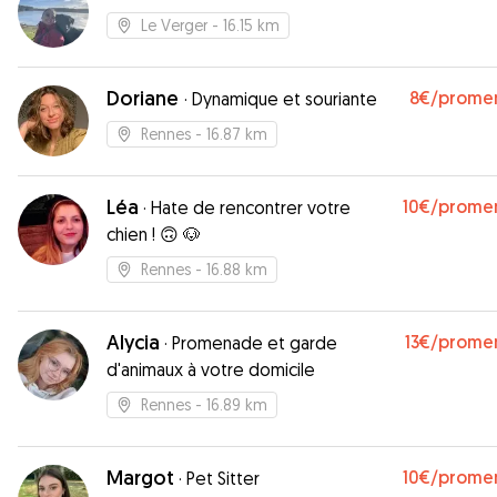
Le Verger
- 16.15 km
Doriane
8€
/prome
·
Dynamique et souriante
Rennes
- 16.87 km
Léa
10€
/prome
·
Hate de rencontrer votre
chien ! 🙃 🐶
Rennes
- 16.88 km
Alycia
13€
/prome
·
Promenade et garde
d'animaux à votre domicile
Rennes
- 16.89 km
Margot
10€
/prome
·
Pet Sitter