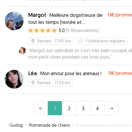
recommande ++ ses services
”
Margot
13€
/prome
·
Meilleure dogsitteuse de
tout les temps (testée et
approuvée)
5.0
(
5
Réservations
)
Rennes
- 17.43 km
1
Utilisateurs réguliers
“
Margot est adorable et s'est très bien occupé d
mon petit chien pendant ces trois jours.
”
Léa
11€
/prome
·
Mon amour pour les animaux !
Rennes
- 17.50 km
1
2
3
4
Gudog
»
Promenade de chiens
»
Promenade pour votre chien à Romil