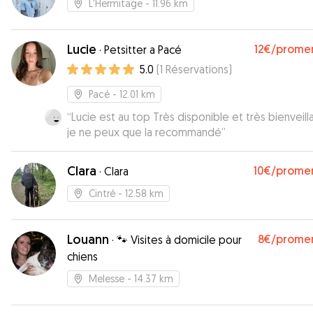
L'Hermitage
- 11.96 km
Lucie
12€
/prome
·
Petsitter a Pacé
5.0
(
1
Réservations
)
Pacé
- 12.01 km
“
Lucie est au top Très disponible et très bienveillante
je ne peux que la recommandé
”
Clara
10€
/prome
·
Clara
Cintré
- 12.58 km
Louann
8€
/prome
·
🐾 Visites à domicile pour
chiens
Melesse
- 14.37 km