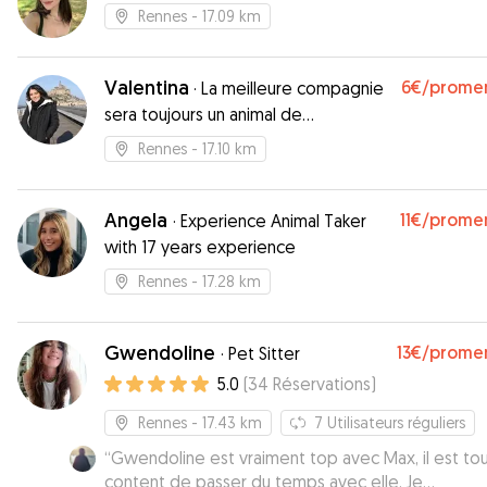
Rennes
- 17.09 km
Valentina
6€
/prome
·
La meilleure compagnie
sera toujours un animal de
compagnie
Rennes
- 17.10 km
Angela
11€
/prome
·
Experience Animal Taker
with 17 years experience
Rennes
- 17.28 km
Gwendoline
13€
/prome
·
Pet Sitter
5.0
(
34
Réservations
)
Rennes
- 17.43 km
7
Utilisateurs réguliers
“
Gwendoline est vraiment top avec Max, il est tou
content de passer du temps avec elle. Je