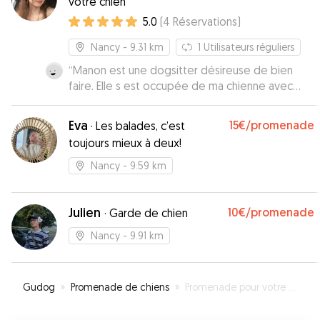
votre chien
5.0
(
4
Réservations
)
Nancy
- 9.31 km
1
Utilisateurs réguliers
“
Manon est une dogsitter désireuse de bien
faire. Elle s est occupée de ma chienne avec
beaucoup d attention et de dévouement.
Toskane était sereine et détendue chaque
Eva
15€
/promenade
·
Les balades, c’est
mercredi soir quand je restrais du travail. Merci
toujours mieux à deux!
Je recommande Manon.
”
Nancy
- 9.59 km
Julien
10€
/promenade
·
Garde de chien
Nancy
- 9.91 km
Gudog
»
Promenade de chiens
»
Promenade pour votre chien à Pont-Saint-Vincent