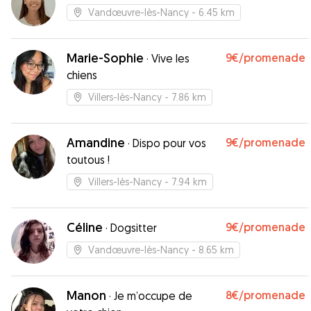
Vandœuvre-lès-Nancy
- 6.45 km
Marie-Sophie
9€
/promenade
·
Vive les
chiens
Villers-lès-Nancy
- 7.86 km
Amandine
9€
/promenade
·
Dispo pour vos
toutous !
Villers-lès-Nancy
- 7.94 km
Céline
9€
/promenade
·
Dogsitter
Vandœuvre-lès-Nancy
- 8.65 km
Manon
8€
/promenade
·
Je m’occupe de