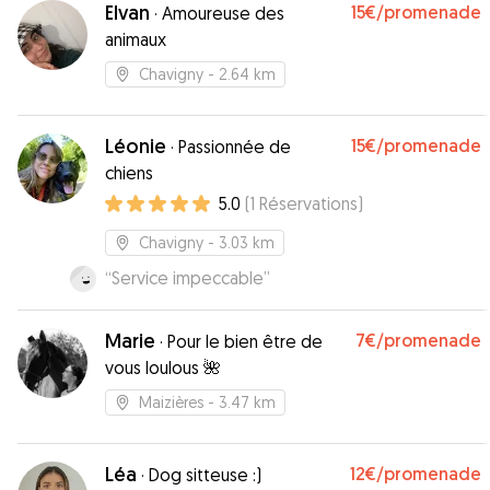
Elvan
15€
/promenade
·
Amoureuse des
animaux
Chavigny
- 2.64 km
Léonie
15€
/promenade
·
Passionnée de
chiens
5.0
(
1
Réservations
)
Chavigny
- 3.03 km
“
Service impeccable
”
Marie
7€
/promenade
·
Pour le bien être de
vous loulous 🌺
Maizières
- 3.47 km
Léa
12€
/promenade
·
Dog sitteuse :)