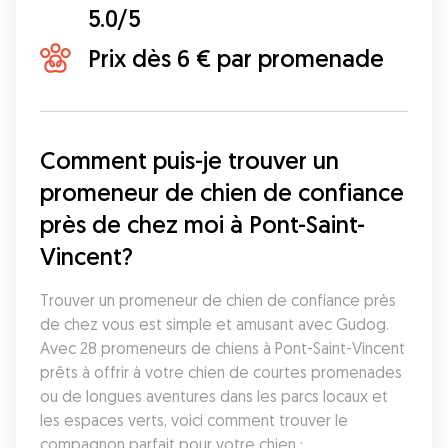
5.0/5
Prix dès 6 € par promenade
Comment puis-je trouver un 
promeneur de chien de confiance 
près de chez moi à Pont-Saint-
Vincent?
Trouver un promeneur de chien de confiance près 
de chez vous est simple et amusant avec Gudog. 
Avec 28 promeneurs de chiens à Pont-Saint-Vincent 
prêts à offrir à votre chien de courtes promenades 
ou de longues aventures dans les parcs locaux et 
les espaces verts, voici comment trouver le 
compagnon parfait pour votre chien :