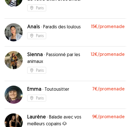
Paris
Anaïs
15€
/promenade
·
Paradis des loulous
Paris
Sienna
12€
/promenade
·
Passionné par les
animaux
Paris
Emma
7€
/promenade
·
Toutousitter
Paris
Laurène
9€
/promenade
·
Balade avec vos
meilleurs copains 🐶