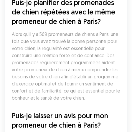
Puis-je planifier des promenades 
de chien répétées avec le même 
promeneur de chien à Paris?
Alors qu'il y a 569 promeneurs de chiens à Paris, une 
fois que vous avez trouvé la bonne personne pour 
votre chien, la régularité est essentielle pour 
construire une relation forte et de confiance. Des 
promenades régulièrement programmées aident 
votre promeneur de chien à mieux comprendre les 
besoins de votre chien afin d'établir un programme 
d'exercice optimal et de fournir un sentiment de 
confort et de familiarité, ce qui est essentiel pour le 
bonheur et la santé de votre chien.
Puis-je laisser un avis pour mon 
promeneur de chien à Paris?