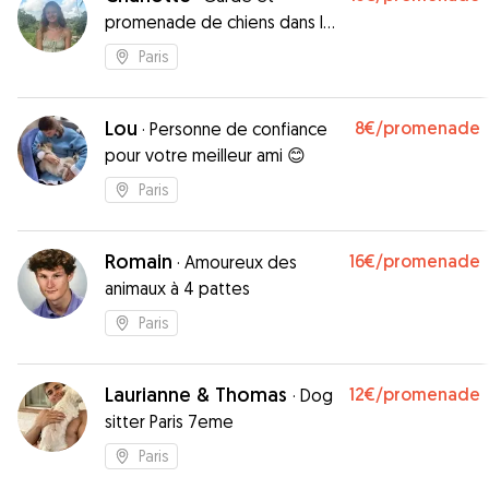
promenade de chiens dans le
16e !
Paris
Lou
8€
/promenade
·
Personne de confiance
pour votre meilleur ami 😊
Paris
Romain
16€
/promenade
·
Amoureux des
animaux à 4 pattes
Paris
Laurianne & Thomas
12€
/promenade
·
Dog
sitter Paris 7eme
Paris