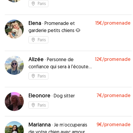
avec amour ! 🐶💖
Paris
Elena
15€
/promenade
·
Promenade et
garderie petits chiens 🐶
Paris
Alizée
12€
/promenade
·
Personne de
confiance qui sera à l'écoute
de votre toutou
Paris
Eleonore
7€
/promenade
·
Dog sitter
Paris
Marianna
9€
/promenade
·
Je m’occuperais
de votre chien avec amour