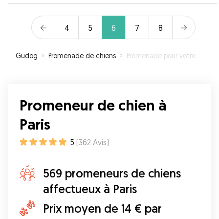
4
5
6
7
8
Gudog
»
Promenade de chiens
»
Promenade pour votre chien à Paris
Promeneur de chien à
Paris
5
(
362
Avis
)
569 promeneurs de chiens
affectueux à Paris
Prix moyen de 14 € par