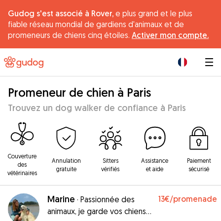
Gudog s'est associé à Rover,
e plus grand et le plus
fiable réseau mondial de gardiens d'animaux et de
promeneurs de chiens cinq étoiles.
Activer mon compte.
|
Promeneur de chien à Paris
Trouvez un dog walker de confiance à Paris
Couverture
Annulation
Sitters
Assistance
Paiement
des
gratuite
vérifiés
et aide
sécurisé
vétérinaires
Marine
13€
/promenade
·
Passionnée des
animaux, je garde vos chiens