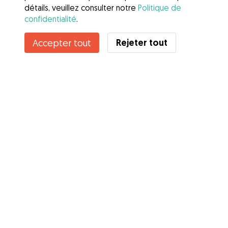
détails, veuillez consulter notre
Politique de
confidentialité
.
Rejeter tout
Accepter tout
Services
Comment cela marche
À propos de Gudog
Avis
Couverture vétérinaire
Conseils aux propriétaires
Conseils aux Dog Sitters