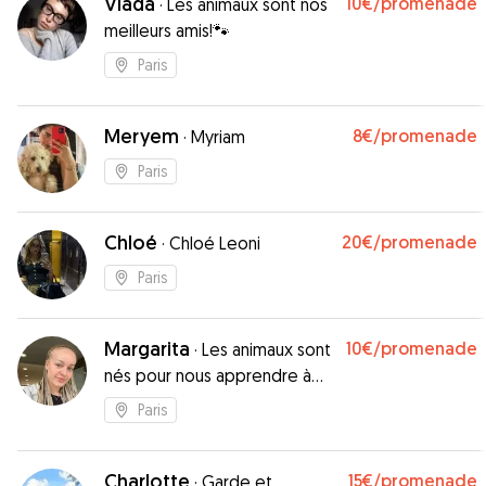
Vlada
10€
/promenade
·
Les animaux sont nos
meilleurs amis!🐾
Paris
Meryem
8€
/promenade
·
Myriam
Paris
Chloé
20€
/promenade
·
Chloé Leoni
Paris
Margarita
10€
/promenade
·
Les animaux sont
nés pour nous apprendre à
aimer
Paris
Charlotte
15€
/promenade
·
Garde et