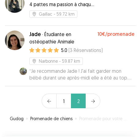
4 pattes ma passion à chaque
pas!
Gaillac
- 59.72 km
Jade
10€
/promenade
·
Étudiante en
ostéopathie Animale
5.0
(
3
Réservations
)
Narbonne
- 59.87 km
“
Je recommande Jade ! J'ai fait garder mon
bébé durant une après-midi elle a été au top.
Jade m'a même envoyé une photo dans l'après-
midi pour me dire que tout allait très bien, ce qui
m'a rassuré c'était la première fois que je le
1
2
faisais garder.
”
Gudog
»
Promenade de chiens
»
Promenade pour votre chien à Mazamet