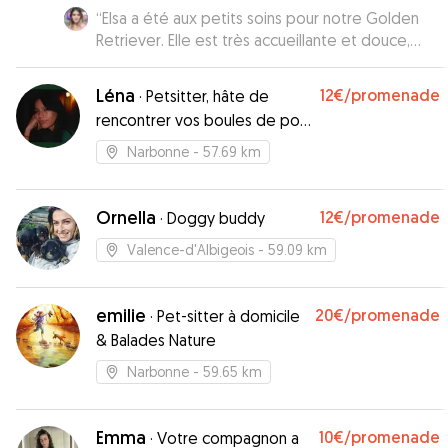
“
Elsa a été aux petits soins pour notre Golden
Retriever. Elle est très accueillante et douce,
c'était très rassurant de lui confier notre chien
d'amour. Je recommande vivement Elsa !! Vous
Léna
12€
/promenade
·
Petsitter, hâte de
pouvez lui confier vos toutous les yeux fermés !
”
rencontrer vos boules de poil
!
Narbonne
- 57.69 km
Ornella
12€
/promenade
·
Doggy buddy
Valence-d'Albigeois
- 59.09 km
emilie
20€
/promenade
·
Pet-sitter à domicile
& Balades Nature
Narbonne
- 59.65 km
Emma
10€
/promenade
·
Votre compagnon a