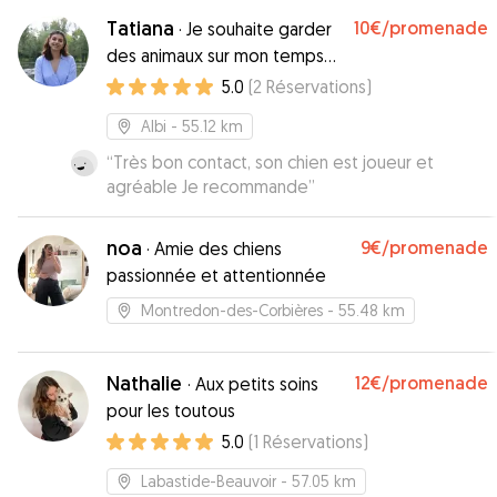
Tatiana
10€
/promenade
·
Je souhaite garder
des animaux sur mon temps
libre
5.0
(
2
Réservations
)
Albi
- 55.12 km
“
Très bon contact, son chien est joueur et
agréable Je recommande
”
noa
9€
/promenade
·
Amie des chiens
passionnée et attentionnée
Montredon-des-Corbières
- 55.48 km
Nathalie
12€
/promenade
·
Aux petits soins
pour les toutous
5.0
(
1
Réservations
)
Labastide-Beauvoir
- 57.05 km