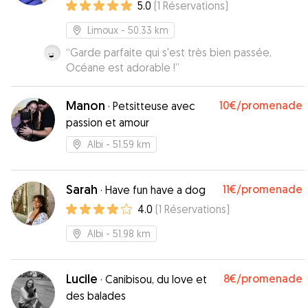
5.0
(
1
Réservations
)
Limoux
- 50.33 km
“
Garde parfaite qui s'est très bien passée,
Océane est adorable !
”
Manon
10€
/promenade
·
Petsitteuse avec
passion et amour
Albi
- 51.59 km
Sarah
11€
/promenade
·
Have fun have a dog
4.0
(
1
Réservations
)
Albi
- 51.98 km
Lucile
8€
/promenade
·
Canibisou, du love et
des balades