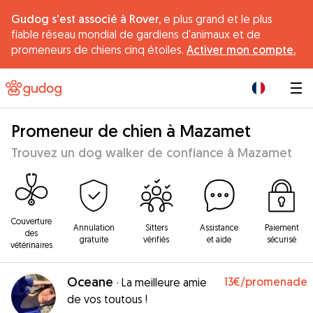
Gudog s'est associé à Rover,
e plus grand et le plus
fiable réseau mondial de gardiens d'animaux et de
promeneurs de chiens cinq étoiles.
Activer mon compte.
|
Promeneur de chien à Mazamet
Trouvez un dog walker de confiance à Mazamet
Couverture
Annulation
Sitters
Assistance
Paiement
des
gratuite
vérifiés
et aide
sécurisé
vétérinaires
Oceane
13€
/promenade
·
La meilleure amie
de vos toutous !