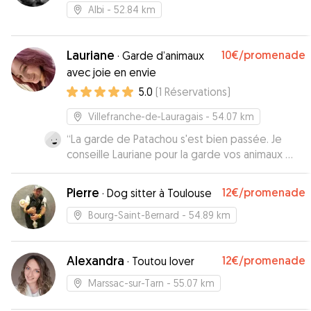
Albi
- 52.84 km
Lauriane
10€
/promenade
·
Garde d’animaux
avec joie en envie
5.0
(
1
Réservations
)
Villefranche-de-Lauragais
- 54.07 km
“
La garde de Patachou s'est bien passée. Je
conseille Lauriane pour la garde vos animaux 👍🏼
👍🏼
”
Pierre
12€
/promenade
·
Dog sitter à Toulouse
Bourg-Saint-Bernard
- 54.89 km
Alexandra
12€
/promenade
·
Toutou lover
Marssac-sur-Tarn
- 55.07 km