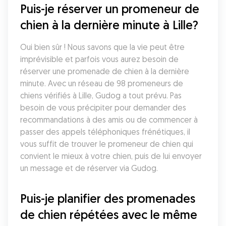
Puis-je réserver un promeneur de 
chien à la dernière minute à Lille?
Oui bien sûr ! Nous savons que la vie peut être 
imprévisible et parfois vous aurez besoin de 
réserver une promenade de chien à la dernière 
minute. Avec un réseau de 98 promeneurs de 
chiens vérifiés à Lille, Gudog a tout prévu. Pas 
besoin de vous précipiter pour demander des 
recommandations à des amis ou de commencer à 
passer des appels téléphoniques frénétiques, il 
vous suffit de trouver le promeneur de chien qui 
convient le mieux à votre chien, puis de lui envoyer 
un message et de réserver via Gudog.
Puis-je planifier des promenades 
de chien répétées avec le même 