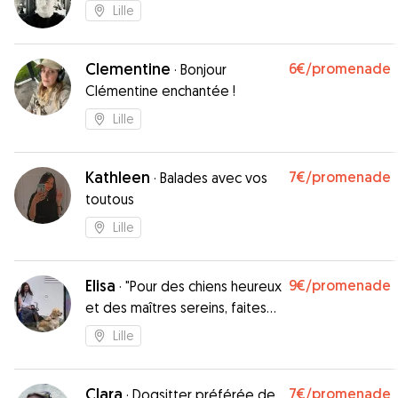
Lille
Clementine
6€
/promenade
·
Bonjour
Clémentine enchantée !
Lille
Kathleen
7€
/promenade
·
Balades avec vos
toutous
Lille
Elisa
9€
/promenade
·
"Pour des chiens heureux
et des maîtres sereins, faites
confiance à Elisa !"
Lille
Clara
7€
/promenade
·
Dogsitter préférée de