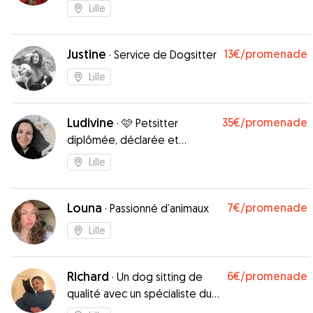
compagnons de jeu !
Lille
Justine
13€
/promenade
·
Service de Dogsitter
Lille
Ludivine
35€
/promenade
·
🩷 Petsitter
diplômée, déclarée et
passionnée ✨
Lille
Louna
7€
/promenade
·
Passionné d’animaux
Lille
Richard
6€
/promenade
·
Un dog sitting de
qualité avec un spécialiste du
comportement canin