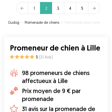
1
2
3
4
5
Gudog
»
Promenade de chiens
»
Promenade pour votre chien à Lille
Promeneur de chien à Lille
5
(
31
Avis
)
98 promeneurs de chiens
affectueux à Lille
Prix moyen de 9 € par
promenade
31 avis sur la promenade de