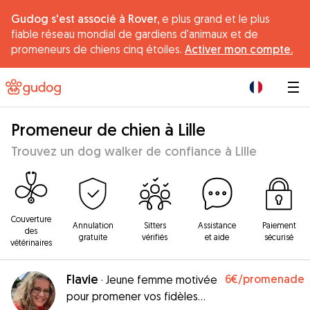
Gudog s'est associé à Rover,
e plus grand et le plus
fiable réseau mondial de gardiens d'animaux et de
promeneurs de chiens cinq étoiles.
Activer mon compte.
|
Promeneur de chien à Lille
Trouvez un dog walker de confiance à Lille
Couverture
Annulation
Sitters
Assistance
Paiement
des
gratuite
vérifiés
et aide
sécurisé
vétérinaires
Flavie
6€
/promenade
·
Jeune femme motivée
pour promener vos fidèles