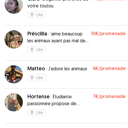
votre toutou
Lille
Préscillia
10€
/promenade
·
’aime beaucoup
les animaux ayant pas mal de
temps libre autant le passer
Lille
en bonne compagnie 😌
Matteo
6€
/promenade
·
J’adore les animaux
Lille
Hortense
7€
/promenade
·
Étudiante
passionnée propose de
garder vos chiens à Lille 🐶
Lille