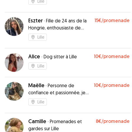
Lille
Eszter
15€
/promenade
·
Fille de 24 ans de la
Hongrie, enthousiaste de
rencontrer votre chien !
Lille
Alice
10€
/promenade
·
Dog sitter à Lille
Lille
Maëlle
10€
/promenade
·
Personne de
confiance et passionnée, je
prends soin de vos animaux
Lille
comme s’ils étaient les miens
!”
Camille
8€
/promenade
·
Promenades et
gardes sur Lille