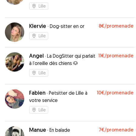
Lille
Klervie
8€
/promenade
·
Dog-sitter en or
Lille
Angel
11€
/promenade
·
La DogSitter qui parlait
à l’oreille dès chiens 🐶
Lille
Fabien
10€
/promenade
·
Petsitter de Lille à
votre service
Lille
Manue
7€
/promenade
·
En balade