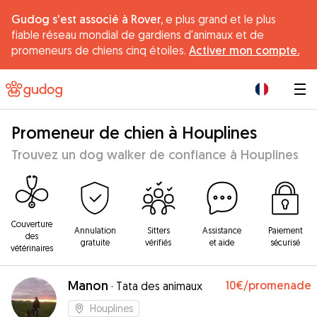
Gudog s'est associé à Rover,
e plus grand et le plus
fiable réseau mondial de gardiens d'animaux et de
promeneurs de chiens cinq étoiles.
Activer mon compte.
|
Promeneur de chien à Houplines
Trouvez un dog walker de confiance à Houplines
Couverture
Annulation
Sitters
Assistance
Paiement
des
gratuite
vérifiés
et aide
sécurisé
vétérinaires
Manon
10€
/promenade
·
Tata des animaux
Houplines