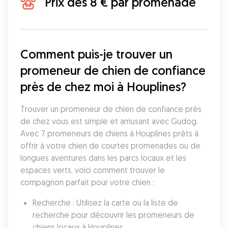
Prix dès 8 € par promenade
Comment puis-je trouver un 
promeneur de chien de confiance 
près de chez moi à Houplines?
Trouver un promeneur de chien de confiance près 
de chez vous est simple et amusant avec Gudog. 
Avec 7 promeneurs de chiens à Houplines prêts à 
offrir à votre chien de courtes promenades ou de 
longues aventures dans les parcs locaux et les 
espaces verts, voici comment trouver le 
compagnon parfait pour votre chien :
Recherche : Utilisez la carte ou la liste de 
recherche pour découvrir les promeneurs de 
chiens locaux à Houplines.