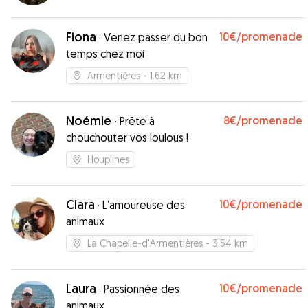
Fiona
10€
/promenade
·
Venez passer du bon
temps chez moi
Armentières
- 1.62 km
Noémie
8€
/promenade
·
Prête à
chouchouter vos loulous !
Houplines
Clara
10€
/promenade
·
L’amoureuse des
animaux
La Chapelle-d'Armentières
- 3.54 km
Laura
10€
/promenade
·
Passionnée des
animaux