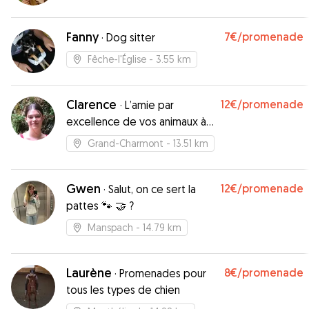
Fanny
7€
/promenade
·
Dog sitter
Fêche-l'Église
- 3.55 km
Clarence
12€
/promenade
·
L’amie par
excellence de vos animaux à
pattes
Grand-Charmont
- 13.51 km
Gwen
12€
/promenade
·
Salut, on ce sert la
pattes 🐾 🤝 ?
Manspach
- 14.79 km
Laurène
8€
/promenade
·
Promenades pour
tous les types de chien