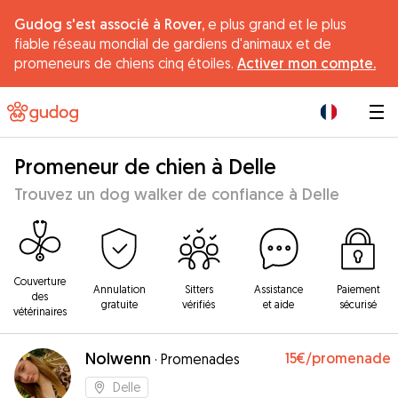
Gudog s'est associé à Rover,
e plus grand et le plus
fiable réseau mondial de gardiens d'animaux et de
promeneurs de chiens cinq étoiles.
Activer mon compte.
|
Promeneur de chien à Delle
Trouvez un dog walker de confiance à Delle
Couverture
Annulation
Sitters
Assistance
Paiement
des
gratuite
vérifiés
et aide
sécurisé
vétérinaires
Nolwenn
15€
/promenade
·
Promenades
Delle