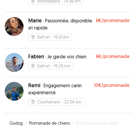
Montbéliard
- 14.98 km
Marie
6€
/promenade
·
Passionnée, disponible
et rapide
Belfort
- 19.01 km
Fabien
6€
/promenade
·
Je garde vos chien
Belfort
- 19.29 km
Remi
10€
/promenade
·
Engagement canin
expérimenté
Couthenans
- 22.06 km
Gudog
»
Promenade de chiens
»
Promenade pour votre chien à Delle