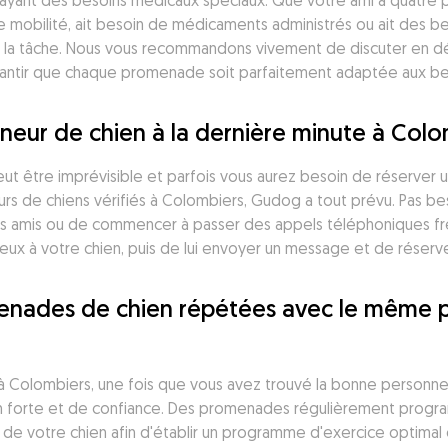
s ayant des besoins médicaux spéciaux. Que votre ami à quatre
mobilité, ait besoin de médicaments administrés ou ait des bes
 la tâche. Nous vous recommandons vivement de discuter en dét
arantir que chaque promenade soit parfaitement adaptée aux be
eneur de chien à la dernière minute à Colo
peut être imprévisible et parfois vous aurez besoin de réserver
s de chiens vérifiés à Colombiers, Gudog a tout prévu. Pas bes
mis ou de commencer à passer des appels téléphoniques frénéti
eux à votre chien, puis de lui envoyer un message et de réserv
omenades de chien répétées avec le même 
 à Colombiers, une fois que vous avez trouvé la bonne personne p
tion forte et de confiance. Des promenades régulièrement prog
de votre chien afin d'établir un programme d'exercice optimal e