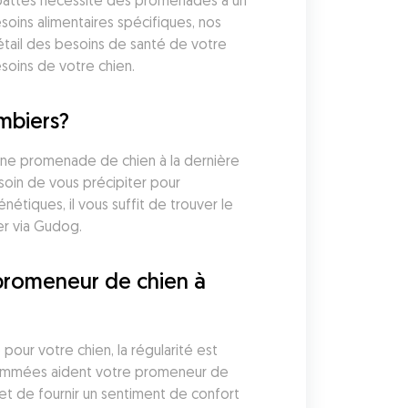
 pattes nécessite des promenades à un 
oins alimentaires spécifiques, nos 
ail des besoins de santé de votre 
soins de votre chien.
mbiers?
 une promenade de chien à la dernière 
oin de vous précipiter pour 
ques, il vous suffit de trouver le 
er via Gudog.
promeneur de chien à 
our votre chien, la régularité est 
rammées aident votre promeneur de 
t de fournir un sentiment de confort 