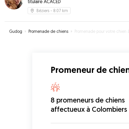
titulaire ACACED
Béziers
- 8.07 km
Gudog
»
Promenade de chiens
»
Promenade pour votre chien à Colombie
Promeneur de chien
8 promeneurs de chiens
affectueux à Colombiers