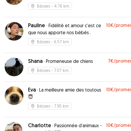
Béziers
- 4.76 km
Pauline
10€
/prome
·
Fidélité et amour c’est ce
que nous apporte nos bébés .
Béziers
- 6.57 km
Shana
7€
/prome
·
Promeneuse de chiens
Béziers
- 7.07 km
Eva
10€
/prome
·
La meilleure amie des toutous
😇
Béziers
- 7.95 km
Charlotte
10€
/prome
·
Passionnée d’animaux -