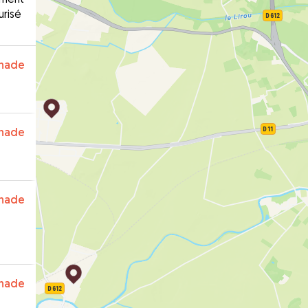
urisé
nade
nade
nade
nade