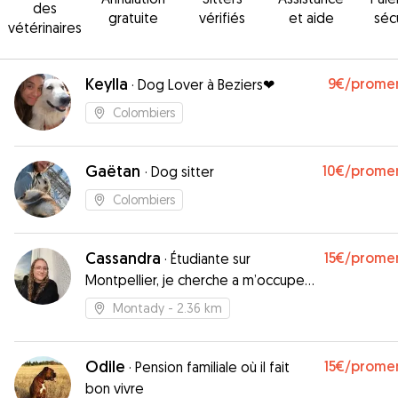
des
gratuite
vérifiés
et aide
séc
vétérinaires
Keylla
9€
/prome
·
Dog Lover à Beziers❤
Colombiers
Gaëtan
10€
/prome
·
Dog sitter
Colombiers
Cassandra
15€
/prome
·
Étudiante sur
Montpellier, je cherche a m’occuper
d’animaux
Montady
- 2.36 km
Odile
15€
/prome
·
Pension familiale où il fait
bon vivre