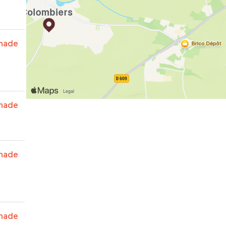
nade
nade
nade
nade