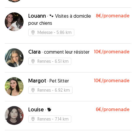
Louann
8€
/promenade
·
🐾 Visites à domicile
pour chiens
Melesse
- 5.86 km
Clara
10€
/promenade
·
comment leur résister
Rennes
- 6.51 km
Margot
10€
/promenade
·
Pet Sitter
Rennes
- 6.92 km
Louise
6€
/promenade
·
🐕
Rennes
- 7.14 km