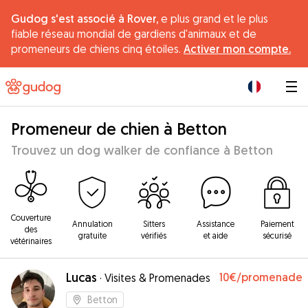
Gudog s'est associé à Rover,
e plus grand et le plus
fiable réseau mondial de gardiens d'animaux et de
promeneurs de chiens cinq étoiles.
Activer mon compte.
|
Promeneur de chien à Betton
Trouvez un dog walker de confiance à Betton
Couverture
Annulation
Sitters
Assistance
Paiement
des
gratuite
vérifiés
et aide
sécurisé
vétérinaires
Lucas
10€
/promenade
·
Visites & Promenades
Betton