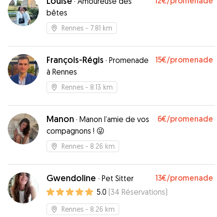
Louise
12€
/promenade
·
Amoureuse des
bêtes
Rennes
- 7.81 km
François-Régis
15€
/promenade
·
Promenade
à Rennes
Rennes
- 8.13 km
Manon
6€
/promenade
·
Manon l’amie de vos
compagnons ! 😜
Rennes
- 8.26 km
Gwendoline
13€
/promenade
·
Pet Sitter
5.0
(
34
Réservations
)
Rennes
- 8.26 km