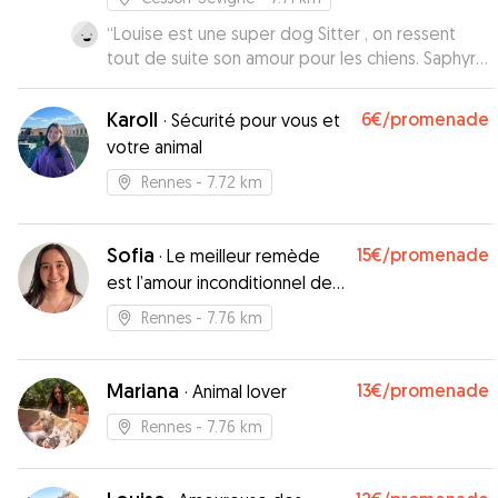
“
Louise est une super dog Sitter , on ressent
tout de suite son amour pour les chiens. Saphyr
en a bien profité pour se faire caliner, ce qu’il
adore 🥰
”
Karoll
6€
/promenade
·
Sécurité pour vous et
votre animal
Rennes
- 7.72 km
Sofia
15€
/promenade
·
Le meilleur remède
est l’amour inconditionnel de
votre animal de compagnie
Rennes
- 7.76 km
Mariana
13€
/promenade
·
Animal lover
Rennes
- 7.76 km