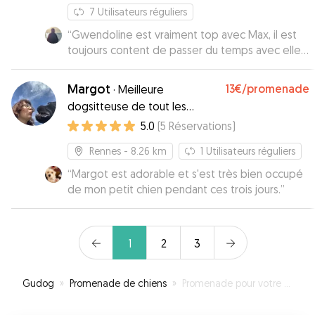
7
Utilisateurs réguliers
“
Gwendoline est vraiment top avec Max, il est
toujours content de passer du temps avec elle.
Je recommande ++ ses services
”
Margot
13€
/promenade
·
Meilleure
dogsitteuse de tout les
temps (testée et approuvée)
5.0
(
5
Réservations
)
Rennes
- 8.26 km
1
Utilisateurs réguliers
“
Margot est adorable et s'est très bien occupé
de mon petit chien pendant ces trois jours.
”
1
2
3
Gudog
»
Promenade de chiens
»
Promenade pour votre chien à Betton