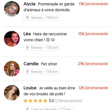
Alycia
13€
/promenade
·
Promenade et garde
d'animaux à votre domicile
Rennes
- 7.58 km
Léa
10€
/promenade
·
Hate de rencontrer
votre chien ! 🙃 🐶
Rennes
- 7.58 km
Camille
25€
/promenade
·
Pet sitter
Rennes
- 7.69 km
Louise
12€
/promenade
·
Je veille au bien être
de vos boules de poils !
5.0
(
2
Réservations
)
Cesson-Sévigné
- 7.71 km