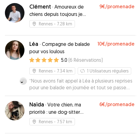
Clément
9€
/promenade
·
Amoureux de
chiens depuis toujours je
m’occuperai avec plaisir de
Rennes
- 7.28 km
votre compagnon à poils
Léa
10€
/promenade
·
Compagne de balade
pour vos loulous
5.0
(
6
Réservations
)
Rennes
- 7.34 km
1
Utilisateurs réguliers
“
Nous avons fait appel à Léa à plusieurs reprises
pour une balade en journée et tout se passe
très bien. Léa est ponctuelle, agréable et
attentionnée avec notre chien qui lui fait la fête
Naïda
6€
/promenade
·
Votre chien, ma
à chaque fois qu'elle la retrouve ! Nous avons
priorité : une dog-sitter
pleinement confiance en Léa et continuons de
dévoué pour des moments
lui demander de l'aide quand nous avons
Rennes
- 7.57 km
complices et une tranquillité
besoin.
”
d'esprit totale !