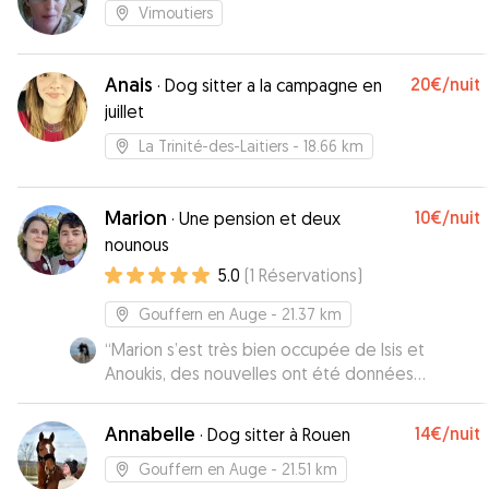
Vimoutiers
Anais
20€
/nuit
·
Dog sitter a la campagne en
juillet
La Trinité-des-Laitiers
- 18.66 km
Marion
10€
/nuit
·
Une pension et deux
nounous
5.0
(
1
Réservations
)
Gouffern en Auge
- 21.37 km
“
Marion s’est très bien occupée de Isis et
Anoukis, des nouvelles ont été données
régulièrement, je recommande !
”
Annabelle
14€
/nuit
·
Dog sitter à Rouen
Gouffern en Auge
- 21.51 km