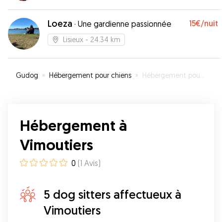
Loeza
15€
/nuit
·
Une gardienne passionnée
Lisieux
- 24.34 km
Gudog
»
Hébergement pour chiens
»
Hébergement pour votre chien à Vimoutiers
Hébergement à
Vimoutiers
0
(
1
Avis
)
5 dog sitters affectueux à
Vimoutiers