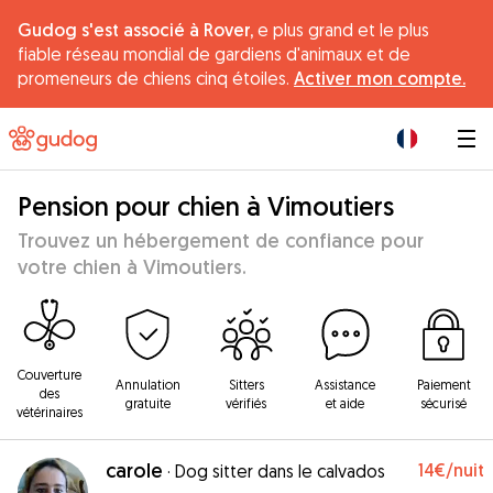
Gudog s'est associé à Rover,
e plus grand et le plus
fiable réseau mondial de gardiens d'animaux et de
promeneurs de chiens cinq étoiles.
Activer mon compte.
|
Pension pour chien à Vimoutiers
Trouvez un hébergement de confiance pour
votre chien à Vimoutiers.
Couverture
Annulation
Sitters
Assistance
Paiement
des
gratuite
vérifiés
et aide
sécurisé
vétérinaires
carole
14€
/nuit
·
Dog sitter dans le calvados