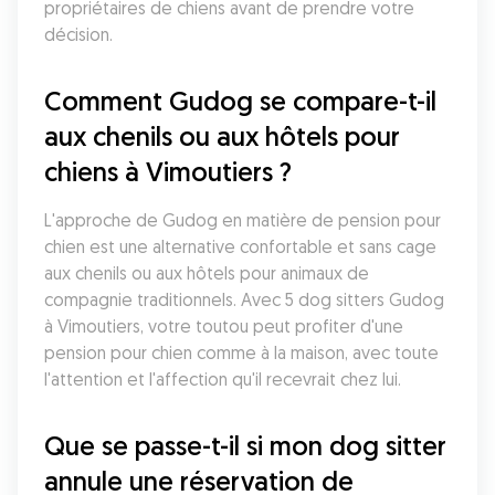
propriétaires de chiens avant de prendre votre 
décision.
Comment Gudog se compare-t-il 
aux chenils ou aux hôtels pour 
chiens à Vimoutiers ?
L'approche de Gudog en matière de pension pour 
chien est une alternative confortable et sans cage 
aux chenils ou aux hôtels pour animaux de 
compagnie traditionnels. Avec 5 dog sitters Gudog 
à Vimoutiers, votre toutou peut profiter d'une 
pension pour chien comme à la maison, avec toute 
l'attention et l'affection qu'il recevrait chez lui.
Que se passe-t-il si mon dog sitter 
annule une réservation de 