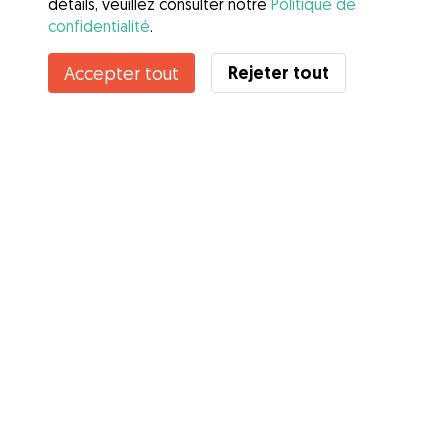
détails, veuillez consulter notre
Politique de
confidentialité
.
Rejeter tout
Accepter tout
Services
Comment cela marche
À propos de Gudog
Avis
Couverture vétérinaire
Conseils aux propriétaires
Conseils aux Dog Sitters
Devenir à dog-sitter