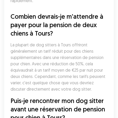
rapidement.
Combien devrais-je m'attendre à 
payer pour la pension de deux 
chiens à Tours?
La plupart de dog sitters à Tours offriront 
généralement un tarif réduit pour des chiens 
supplémentaires dans une réservation de pension 
pour chien. Avec une réduction de 50%, cela 
équivaudrait à un tarif moyen de €25 par nuit pour 
deux chiens. Cependant, comme les tarifs peuvent 
varier, c'est quelque chose que vous devriez 
discuter directement avec votre dog sitter. 
Puis-je rencontrer mon dog sitter 
avant une réservation de pension 
pour chien à Tours?