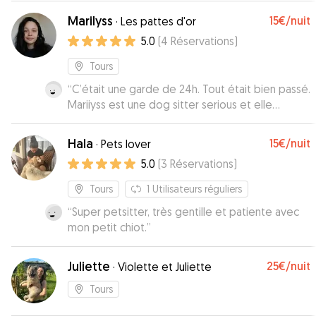
Marilyss
15€
/nuit
·
Les pattes d'or
5.0
(
4
Réservations
)
Tours
“
C’était une garde de 24h. Tout était bien passé.
Mariiyss est une dog sitter serious et elle
prendra bien soin de votre toutou
”
Hala
15€
/nuit
·
Pets lover
5.0
(
3
Réservations
)
Tours
1
Utilisateurs réguliers
“
Super petsitter, très gentille et patiente avec
mon petit chiot.
”
Juliette
25€
/nuit
·
Violette et Juliette
Tours