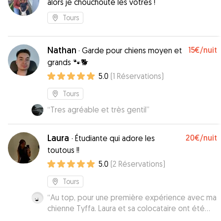
alors je chouchoute les vôtres !
Tours
Nathan
15€
/nuit
·
Garde pour chiens moyen et
grands 🐾🐕
5.0
(
1
Réservations
)
Tours
“
Tres agréable et très gentil
”
Laura
20€
/nuit
·
Étudiante qui adore les
toutous !!
5.0
(
2
Réservations
)
Tours
“
Au top, pour une première expérience avec ma
chienne Tyffa. Laura et sa colocataire ont été
attentive et chaleureuse. Je recommande.
”