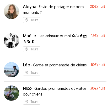
Aleyna
20€
/nuit
·
Envie de partager de bons
moments ?
Tours
Maëlle
15€
/nuit
·
Les animaux et moi 🐶🐱🐠🐹
🐰🦜🦎
Tours
Léo
10€
/nuit
·
Garde et promenade de chiens
Tours
Nico
30€
/nuit
·
Gardes, promenades et visites
pour chiens
Tours