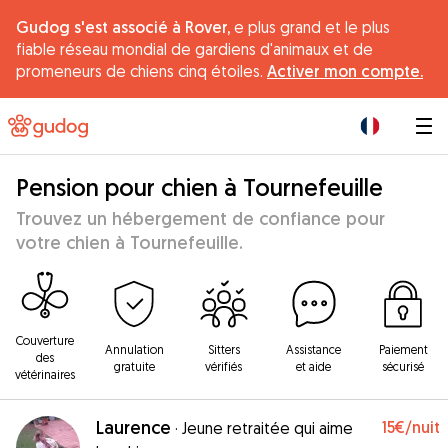
Gudog s'est associé à Rover,
e plus grand et le plus
fiable réseau mondial de gardiens d'animaux et de
promeneurs de chiens cinq étoiles.
Activer mon compte.
|
Pension pour chien à Tournefeuille
Trouvez un hébergement de confiance pour
votre chien à Tournefeuille.
Couverture
Annulation
Sitters
Assistance
Paiement
des
gratuite
vérifiés
et aide
sécurisé
vétérinaires
Laurence
15€
/nuit
·
Jeune retraitée qui aime