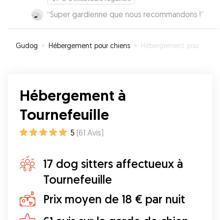
“
Super gardienne que nous recommandons !
”
Gudog
»
Hébergement pour chiens
»
Hébergement pour votre chien à Tournefeuille
Hébergement à
Tournefeuille
5
(
61
Avis
)
17 dog sitters affectueux à
Tournefeuille
Prix moyen de 18 € par nuit