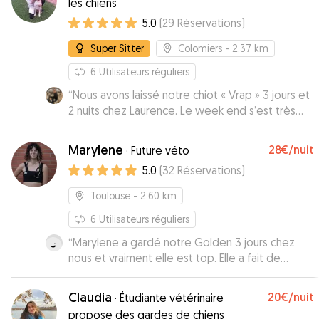
les chiens
5.0
(
29
Réservations
)
Super Sitter
Colomiers
- 2.37 km
6
Utilisateurs réguliers
“
Nous avons laissé notre chiot « Vrap » 3 jours et
2 nuits chez Laurence. Le week end s’est très
bien passé. Nous avons eu des nouvelles deux
fois par jour ainsi que des photos. Nous
Marylene
28€
/nuit
·
Future véto
renouvelons l’expérience sur une semaine fin
5.0
(
32
Réservations
)
avril. Je recommande !
”
Toulouse
- 2.60 km
6
Utilisateurs réguliers
“
Marylene a gardé notre Golden 3 jours chez
nous et vraiment elle est top. Elle a fait de
longues balades avec lui, elle a joué comme il
aime. Elle a même entretenu la maison (Difficile
Claudia
20€
/nuit
·
Étudiante vétérinaire
d'avoir une maisonn propre avec un Golden
propose des gardes de chiens