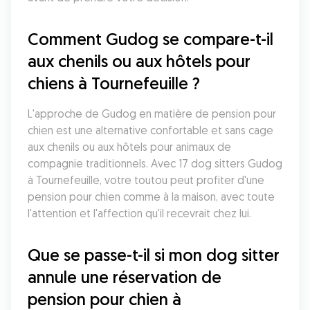
Comment Gudog se compare-t-il 
aux chenils ou aux hôtels pour 
chiens à Tournefeuille ?
L'approche de Gudog en matière de pension pour 
chien est une alternative confortable et sans cage 
aux chenils ou aux hôtels pour animaux de 
compagnie traditionnels. Avec 17 dog sitters Gudog 
à Tournefeuille, votre toutou peut profiter d'une 
pension pour chien comme à la maison, avec toute 
l'attention et l'affection qu'il recevrait chez lui.
Que se passe-t-il si mon dog sitter 
annule une réservation de 
pension pour chien à 