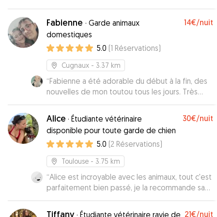
recommande fortement.
”
Fabienne
14€
/nuit
·
Garde animaux
domestiques
5.0
(
1
Réservations
)
Cugnaux
- 3.37 km
“
Fabienne a été adorable du début à la fin, des
nouvelles de mon toutou tous les jours. Très
arrangeante pour le récupérer et me le
ramener. Je recommande+++ 😁
”
Alice
30€
/nuit
·
Étudiante vétérinaire
disponible pour toute garde de chien
5.0
(
2
Réservations
)
Toulouse
- 3.75 km
“
Alice est incroyable avec les animaux, tout c'est
parfaitement bien passé, je la recommande sans
hésiter
”
Tiffany
21€
/nuit
·
Étudiante vétérinaire ravie de