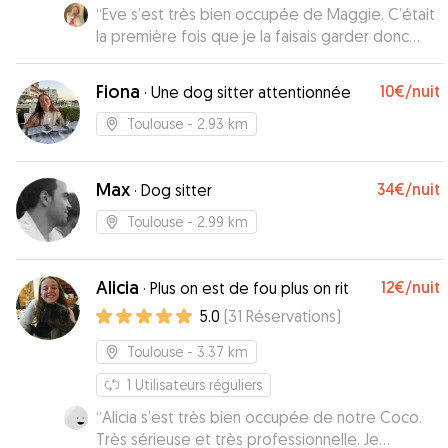
“
Eve s’est très bien occupée de Maggie. C’était
la première fois que je la faisais garder donc
j’étais un peu stressée. Eve m’a envoyé des
nouvelles et des photos à différents moments
Fiona
10€
/nuit
·
Une dog sitter attentionnée
de la journée, ça m’a bien rassuré !
”
Toulouse
- 2.93 km
Max
34€
/nuit
·
Dog sitter
Toulouse
- 2.99 km
Alicia
12€
/nuit
·
Plus on est de fou plus on rit
5.0
(
31
Réservations
)
Toulouse
- 3.37 km
1
Utilisateurs réguliers
“
Alicia s’est très bien occupée de notre Coco.
Très sérieuse et très professionnelle. Je