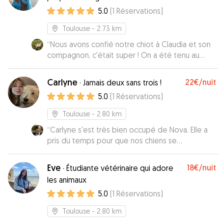
qand il pleut!)et nous a donné des nouvelles
5.0
(
1
Réservations
)
.régulièrement. C'est une jeune fille passionnée
et attentive . Stan en a bien profité... je la
Toulouse
- 2.73 km
recommande.
”
“
Nous avons confié notre chiot à Claudia et son
compagnon, c'était super ! On a été tenu au
courant tout le long du séjour, leur chien est
adorable et notre petite chienne était très
Carlyne
22€
/nuit
·
Jamais deux sans trois !
heureuse là bas.
”
5.0
(
1
Réservations
)
Toulouse
- 2.80 km
“
Carlyne s'est très bien occupé de Nova. Elle a
pris du temps pour que nos chiens se
rencontrent avant la garde et j'ai eu des photos
tous les jours pendant. Je n'hésiterais pas à faire
Eve
18€
/nuit
·
Étudiante vétérinaire qui adore
à nouveau appel à Carlyne si je dois faire garder
les animaux
Nova.
”
5.0
(
1
Réservations
)
Toulouse
- 2.80 km