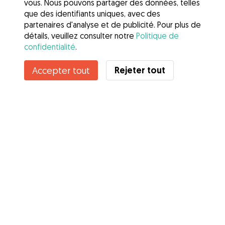
vous. Nous pouvons partager des données, telles
que des identifiants uniques, avec des
partenaires d'analyse et de publicité. Pour plus de
détails, veuillez consulter notre
Politique de
confidentialité
.
Rejeter tout
Accepter tout
Services
Comment cela marche
À propos de Gudog
Avis
Couverture vétérinaire
Conseils aux propriétaires