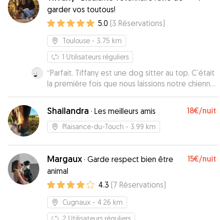
garder vos toutous!
5.0
(
3
Réservations
)
Toulouse
- 3.75 km
1
Utilisateurs réguliers
“
Parfait. Tiffany est une dog sitter au top. C’était
la première fois que nous laissions notre chienne
et elle a su nous rassurer. Elle nous tenait
régulièrement informée par des photos ou des
Shailandra
18€
/nuit
·
Les meilleurs amis
messages. Bcp de balades au programme, bcp
d’amour et de patouilles aussi. Bref, nous
Plaisance-du-Touch
- 3.99 km
recommandons à 200%
”
Margaux
15€
/nuit
·
Garde respect bien être
animal
4.3
(
7
Réservations
)
Cugnaux
- 4.26 km
2
Utilisateurs réguliers