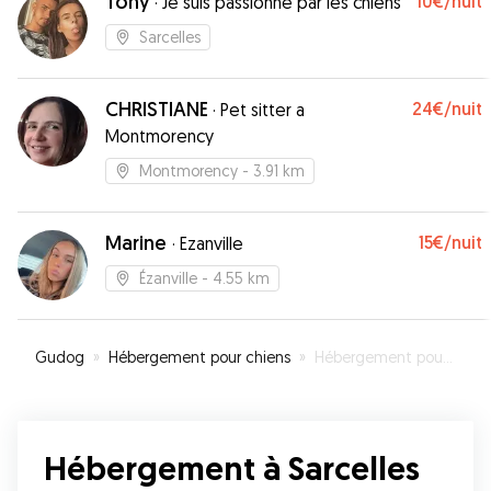
Tony
10€
/nuit
·
Je suis passionné par les chiens
Sarcelles
CHRISTIANE
24€
/nuit
·
Pet sitter a
Montmorency
Montmorency
- 3.91 km
Marine
15€
/nuit
·
Ezanville
Ézanville
- 4.55 km
Gudog
»
Hébergement pour chiens
»
Hébergement pour votre chien à Sarcelles
Hébergement à Sarcelles