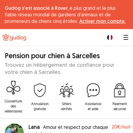
Gudog s'est associé à Rover,
e plus grand et le plus
fiable réseau mondial de gardiens d'animaux et de
promeneurs de chiens cinq étoiles.
Activer mon compte.
|
Pension pour chien à Sarcelles
Trouvez un hébergement de confiance pour
votre chien à Sarcelles.
Couverture
Annulation
Sitters
Assistance
Paiement
des
gratuite
vérifiés
et aide
sécurisé
vétérinaires
Lana
20€
/nuit
·
Amour et respect pour chaque