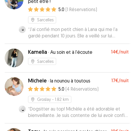
petit être !
5.0
(
1
Réservations
)
Sarcelles
“
J’ai confié mon petit chien à Lana qui me l’a
gardé pendant 10 jours. Elle a veillé sur lui
comme si c’était le sien, elle a fait attention à sa
nourriture, lui a fait de nombreuses balades, elle
Kamelia
14€
/nuit
·
Au soin et à l’écoute
a vraiment été à son écoute. Lana m’a tenu
quotidiennement au courant de son séjour en
Sarcelles
répondant toujours au téléphone et j’ai reçu
régulièrement des photos. Si vous pensez à
Michele
17€
/nuit
faire garder votre chien, n’hésitez pas et confiez
·
la nounou à toutous
le à Lana en toute sérénité. Je la remercie
5.0
(
4
Réservations
)
d’avoir si bien pris soin de mon petit Bob!
”
Groslay
- 1.82 km
“
Dogsitter au top! Michèle a été adorable et
bienveillante. Je suis contente de lui avoir confié
Oxy. Merci pour tout.
”