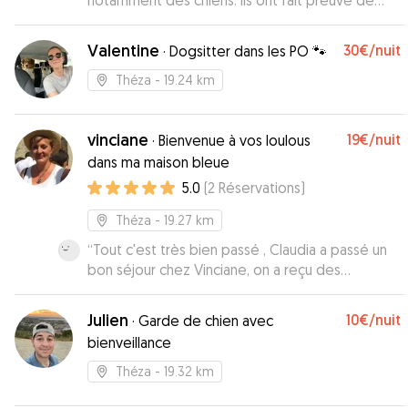
notamment des chiens. Ils ont fait preuve de
gentillesse et ont été disponibles et réactifs
dans les échanges téléphoniques. Lixie s'est
Valentine
30€
/nuit
·
Dogsitter dans les PO 🐾
éclatée avec les balades et les autres chiens. J'ai
reçu des photos et vidéos pdt l'hébergement.
Théza
- 19.24 km
Je les recommande à 100% et n'hésiterai pas à
refaire appel à eux si besoin.
”
vinciane
19€
/nuit
·
Bienvenue à vos loulous
dans ma maison bleue
5.0
(
2
Réservations
)
Théza
- 19.27 km
“
Tout c'est très bien passé , Claudia a passé un
bon séjour chez Vinciane, on a reçu des
nouvelles de notre Claudia avec des photos ,
Claudia était tellement bien qu'à son retour a la
Julien
10€
/nuit
·
Garde de chien avec
maison elle a fait la tête pendant 2 jours !! Nous
bienveillance
sommes très satisfaits. 😁😁
”
Théza
- 19.32 km