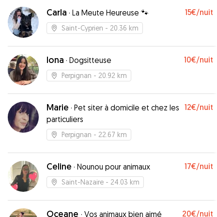
Carla
15€
/nuit
·
La Meute Heureuse 🐾
Saint-Cyprien
- 20.36 km
Iona
10€
/nuit
·
Dogsitteuse
Perpignan
- 20.92 km
Marie
12€
/nuit
·
Pet siter à domicile et chez les
particuliers
Perpignan
- 22.67 km
Celine
17€
/nuit
·
Nounou pour animaux
Saint-Nazaire
- 24.03 km
Oceane
20€
/nuit
·
Vos animaux bien aimé