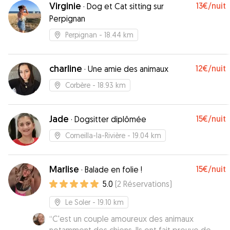
Virginie
13€
/nuit
·
Dog et Cat sitting sur
Perpignan
Perpignan
- 18.44 km
charline
12€
/nuit
·
Une amie des animaux
Corbère
- 18.93 km
Jade
15€
/nuit
·
Dogsitter diplômée
Corneilla-la-Rivière
- 19.04 km
Marlise
15€
/nuit
·
Balade en folie !
5.0
(
2
Réservations
)
Le Soler
- 19.10 km
“
C'est un couple amoureux des animaux