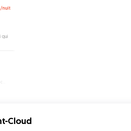
€
/nuit
 qui
oud
nt-Cloud