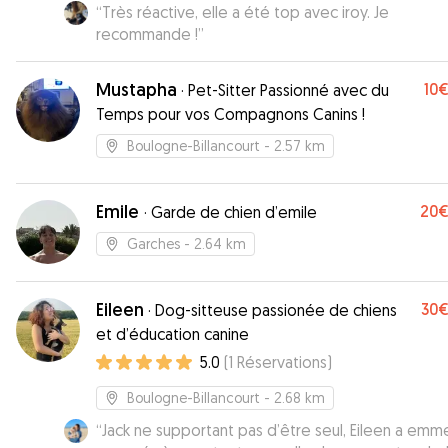
“
Très réactive, elle a été top avec iroy. Je
recommande !
”
Mustapha
10
·
Pet-Sitter Passionné avec du
Temps pour vos Compagnons Canins !
Boulogne-Billancourt
- 2.57 km
Emile
20
·
Garde de chien d’emile
Garches
- 2.64 km
Eileen
30
·
Dog-sitteuse passionée de chiens
et d’éducation canine
5.0
(
1
Réservations
)
Boulogne-Billancourt
- 2.68 km
“
Jack ne supportant pas d’être seul, Eileen a em