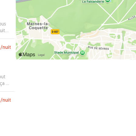
ous
uite
e a
€
/nuit
out
 ça se
€
/nuit