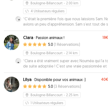
Boulogne-Billancourt
- 2.00 km
4
Utilisateurs réguliers
“
C’était la première fois que nous laissions Sam. N
avions un peu d’appréhension. Sam s’est tout de s
sentie en confiance. Je l’ai retrouvé joyeuse. Et ell
été heureuse de retrouver Mikael pour une autre
Clara
18
·
Passion animaux !
garde.
”
5.0
(
1
Réservations
)
Boulogne-Billancourt
- 2.14 km
“
Clara a été vraiment super avec Nouméa qui l’a t
de suite adoptée ! C’est une vraie passionnée et
voit.
”
Lilya
40
·
Disponible pour vos animaux :)
5.0
(
3
Réservations
)
Boulogne-Billancourt
- 2.25 km
1
Utilisateurs réguliers