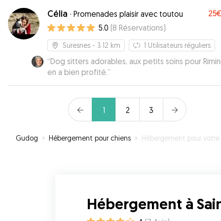
Célia
25
·
Promenades plaisir avec toutou
5.0
(
8
Réservations
)
Suresnes
- 3.12 km
1
Utilisateurs réguliers
“
Dog sitters adorables, aux petits soins pour Rimini
en a bien profité.
”
1
2
3
Gudog
»
Hébergement pour chiens
»
Hébergement pour votre chien à Saint-Cl
Hébergement à Sai