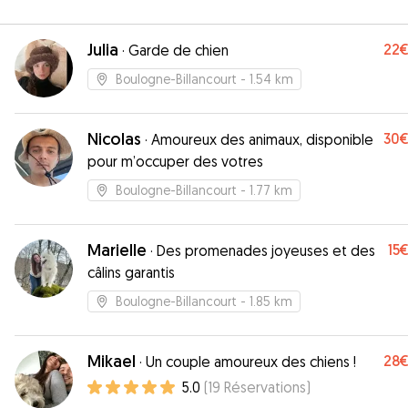
Julia
22
·
Garde de chien
Boulogne-Billancourt
- 1.54 km
Nicolas
30
·
Amoureux des animaux, disponible
pour m’occuper des votres
Boulogne-Billancourt
- 1.77 km
Marielle
15
·
Des promenades joyeuses et des
câlins garantis
Boulogne-Billancourt
- 1.85 km
Mikael
28
·
Un couple amoureux des chiens !
5.0
(
19
Réservations
)