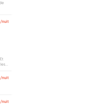
 de
€
/nuit
les
€
/nuit
€
/nuit