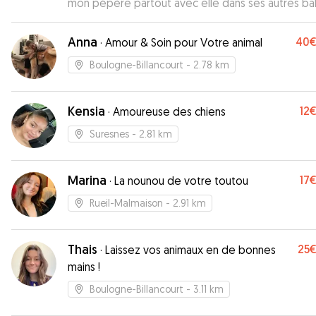
mon pépère partout avec elle dans ses autres ba
canines, il a vu plein de copains et s’est dépensé à
hauteur de ses besoins 😊 Merci 🐶
”
Anna
40
·
Amour & Soin pour Votre animal
Boulogne-Billancourt
- 2.78 km
Kensia
12
·
Amoureuse des chiens
Suresnes
- 2.81 km
Marina
17
·
La nounou de votre toutou
Rueil-Malmaison
- 2.91 km
Thais
25
·
Laissez vos animaux en de bonnes
mains !
Boulogne-Billancourt
- 3.11 km