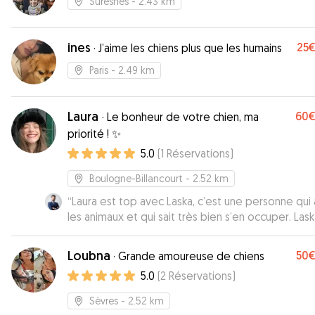
Suresnes
- 2.43 km
ines
25
·
J’aime les chiens plus que les humains
Paris
- 2.49 km
Laura
60
·
Le bonheur de votre chien, ma
priorité ! ✨
5.0
(
1
Réservations
)
Boulogne-Billancourt
- 2.52 km
“
Laura est top avec Laska, c’est une personne qui
les animaux et qui sait très bien s’en occuper. Las
toujours contente de la voir. Vous verrez vos ani
vous remercieront de choisir Laura ☺️
”
Loubna
50
·
Grande amoureuse de chiens
5.0
(
2
Réservations
)
Sèvres
- 2.52 km