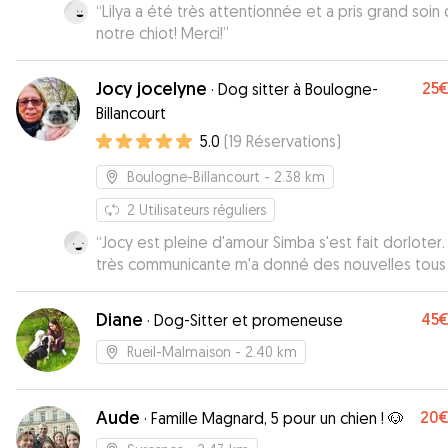
“
Lilya a été très attentionnée et a pris grand soin
notre chiot! Merci!
”
Jocy jocelyne
25
·
Dog sitter à Boulogne-
Billancourt
5.0
(
19
Réservations
)
Boulogne-Billancourt
- 2.38 km
2
Utilisateurs réguliers
“
Jocy est pleine d'amour Simba s'est fait dorloter. Et
très communicante m'a donné des nouvelles tous 
jours Je recommande
”
Diane
45
·
Dog-Sitter et promeneuse
Rueil-Malmaison
- 2.40 km
Aude
20
·
Famille Magnard, 5 pour un chien ! 🐶