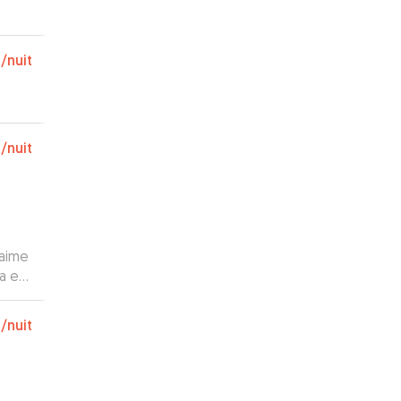
€
/nuit
€
/nuit
 aime
ka est
maux
€
/nuit