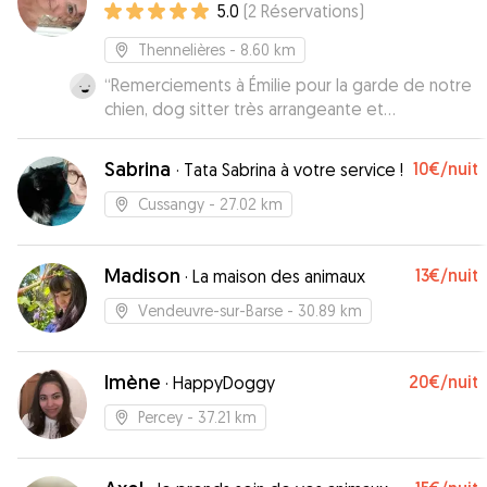
5.0
(
2
Réservations
)
Thennelières
- 8.60 km
“
Remerciements à Émilie pour la garde de notre
chien, dog sitter très arrangeante et
particulièrement attentionnée avec notre
Loulou. En outre, notre chien a également pu
Sabrina
10€
/nuit
·
Tata Sabrina à votre service !
profiter pleinement du bel espace extérieur
durant sa garde, lui qui adore se rouler et jouer
Cussangy
- 27.02 km
dans l’herbe. Je recommande sincèrement très
chaleureusement Émilie aux propriétaires de
Madison
13€
/nuit
Loulou en recherche d’un lieu agréable et
·
La maison des animaux
paisible pour leurs chiens et d’une dog sitter
Vendeuvre-sur-Barse
- 30.89 km
attentionnée. Service +++
”
Imène
20€
/nuit
·
HappyDoggy
Percey
- 37.21 km