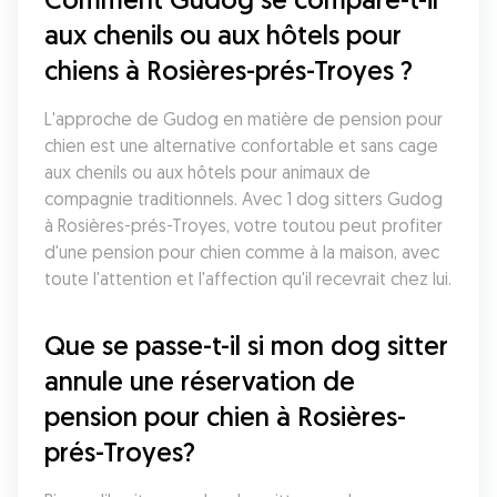
aux chenils ou aux hôtels pour 
chiens à Rosières-prés-Troyes ?
L'approche de Gudog en matière de pension pour 
chien est une alternative confortable et sans cage 
aux chenils ou aux hôtels pour animaux de 
compagnie traditionnels. Avec 1 dog sitters Gudog 
à Rosières-prés-Troyes, votre toutou peut profiter 
d'une pension pour chien comme à la maison, avec 
toute l'attention et l'affection qu'il recevrait chez lui.
Que se passe-t-il si mon dog sitter 
annule une réservation de 
pension pour chien à Rosières-
prés-Troyes?