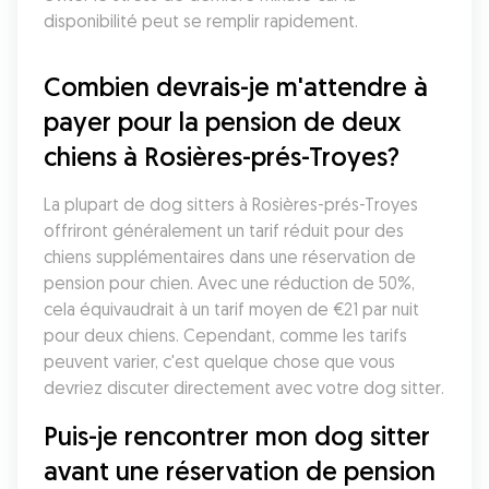
disponibilité peut se remplir rapidement.
Combien devrais-je m'attendre à 
payer pour la pension de deux 
chiens à Rosières-prés-Troyes?
La plupart de dog sitters à Rosières-prés-Troyes 
offriront généralement un tarif réduit pour des 
chiens supplémentaires dans une réservation de 
pension pour chien. Avec une réduction de 50%, 
cela équivaudrait à un tarif moyen de €21 par nuit 
pour deux chiens. Cependant, comme les tarifs 
peuvent varier, c'est quelque chose que vous 
devriez discuter directement avec votre dog sitter. 
Puis-je rencontrer mon dog sitter 
avant une réservation de pension 