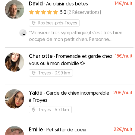
David
14€
/nuit
·
Au plaisir des bêtes
5.0
(
2
Réservations
)
Rosières-prés-Troyes
“
Monsieur très sympathique,il s'est très bien
occupé de mon petit chien. Personne
arrangeante. Je recommande
”
Charlotte
15€
/nuit
·
Promenade et garde chez
vous ou à mon domicile 🐶
Troyes
- 3.99 km
Yalda
20€
/nuit
·
Garde de chien incomparable
à Troyes
Troyes
- 5.71 km
Emilie
22€
/nuit
·
Pet sitter de coeur