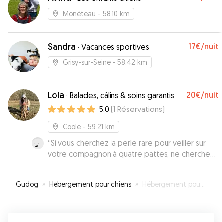
merci à eux !
”
Monéteau
- 58.10 km
Sandra
17€
/nuit
·
Vacances sportives
Grisy-sur-Seine
- 58.42 km
Lola
20€
/nuit
·
Balades, câlins & soins garantis
5.0
(
1
Réservations
)
Coole
- 59.21 km
“
Si vous cherchez la perle rare pour veiller sur
votre compagnon à quatre pattes, ne cherchez
plus : Lola est tout simplement exceptionnelle.
Dès le premier contact, on sent qu’elle aime
Gudog
»
Hébergement pour chiens
»
Hébergement pour votre chien à Rosières-prés-Troyes
profondément les animaux, et cette passion se
reflète dans chacun de ses gestes.
Attentionnée, douce, à l’écoute, elle prend le
temps de comprendre les besoins de chaque