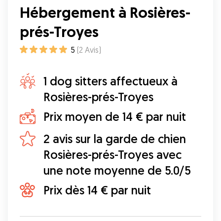
Hébergement à Rosières-
chien, et crée un lien sincère avec eux. Avec
Lola, ce n’est pas juste une garde : c’est une
prés-Troyes
vraie présence, rassurante et bienveillante. Elle
sait aussi donner des nouvelles régulières, avec
5
(
2
Avis
)
photos et petits mots adorables, qui font toute
la différence. On sent qu’on peut lui faire
confiance les yeux fermés — et les chiens
1 dog sitters affectueux à
s’attachent à elle immédiatement ! Merci, Lola,
Rosières-prés-Troyes
pour ton sérieux, ta gentillesse et ton amour
des chiens. Tu es une vraie chance pour tous
Prix moyen de 14 € par nuit
ceux qui te confient leur compagnon.
”
2 avis sur la garde de chien
Rosières-prés-Troyes avec
une note moyenne de 5.0/5
Prix dès 14 € par nuit