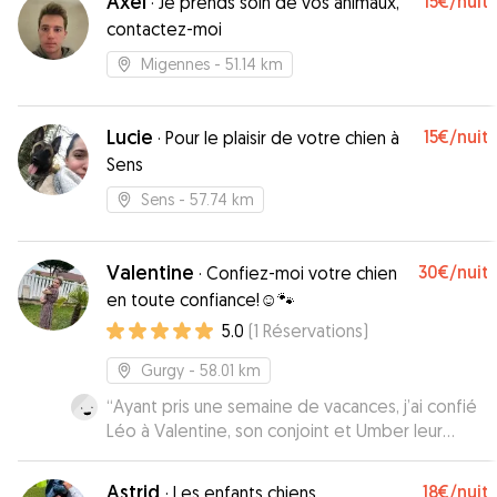
Axel
15€
/nuit
·
Je prends soin de vos animaux,
contactez-moi
Migennes
- 51.14 km
Lucie
15€
/nuit
·
Pour le plaisir de votre chien à
Sens
Sens
- 57.74 km
Valentine
30€
/nuit
·
Confiez-moi votre chien
en toute confiance!☺️🐾
5.0
(
1
Réservations
)
Gurgy
- 58.01 km
“
Ayant pris une semaine de vacances, j’ai confié
Léo à Valentine, son conjoint et Umber leur
chienne qui sont adorables. Vous pourrez y
laisser votre animal sans aucun soucis. Encore
Astrid
18€
/nuit
·
Les enfants chiens