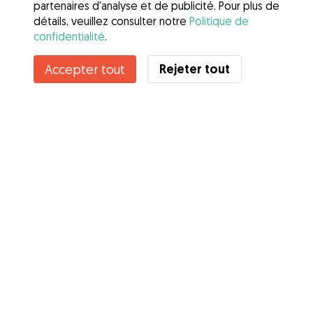
partenaires d'analyse et de publicité. Pour plus de
détails, veuillez consulter notre
Politique de
confidentialité
.
Rejeter tout
Accepter tout
Services
Comment cela marche
À propos de Gudog
Avis
Couverture vétérinaire
Conseils aux propriétaires
Conseils aux Dog Sitters