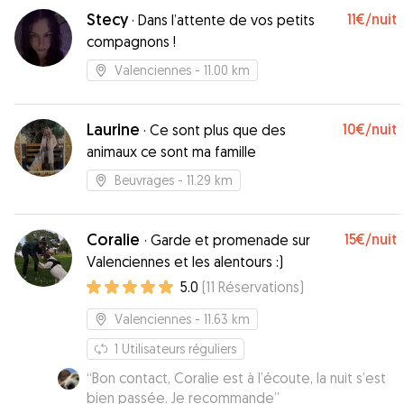
Stecy
11€
/nuit
·
Dans l’attente de vos petits
compagnons !
Valenciennes
- 11.00 km
Laurine
10€
/nuit
·
Ce sont plus que des
animaux ce sont ma famille
Beuvrages
- 11.29 km
Coralie
15€
/nuit
·
Garde et promenade sur
Valenciennes et les alentours :)
5.0
(
11
Réservations
)
Valenciennes
- 11.63 km
1
Utilisateurs réguliers
“
Bon contact, Coralie est à l’écoute, la nuit s’est
bien passée. Je recommande
”