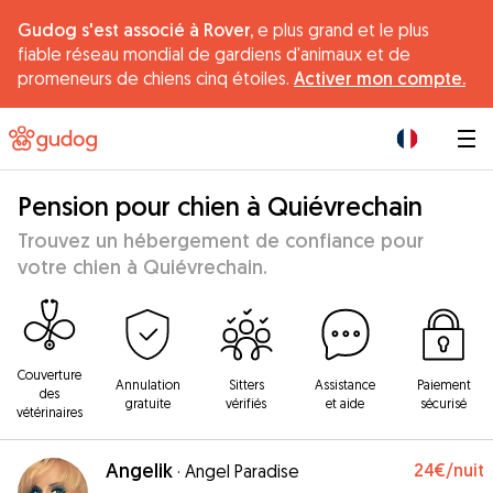
Gudog s'est associé à Rover,
e plus grand et le plus
fiable réseau mondial de gardiens d'animaux et de
promeneurs de chiens cinq étoiles.
Activer mon compte.
|
Pension pour chien à Quiévrechain
Trouvez un hébergement de confiance pour
votre chien à Quiévrechain.
Couverture
Annulation
Sitters
Assistance
Paiement
des
gratuite
vérifiés
et aide
sécurisé
vétérinaires
Angelik
24€
/nuit
·
Angel Paradise