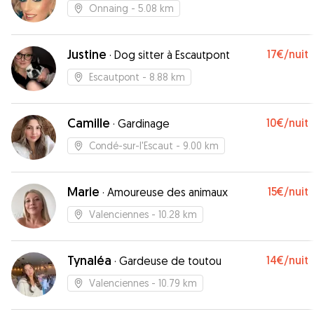
Onnaing
- 5.08 km
Justine
17€
/nuit
·
Dog sitter à Escautpont
Escautpont
- 8.88 km
Camille
10€
/nuit
·
Gardinage
Condé-sur-l'Escaut
- 9.00 km
Marie
15€
/nuit
·
Amoureuse des animaux
Valenciennes
- 10.28 km
Tynaléa
14€
/nuit
·
Gardeuse de toutou
Valenciennes
- 10.79 km