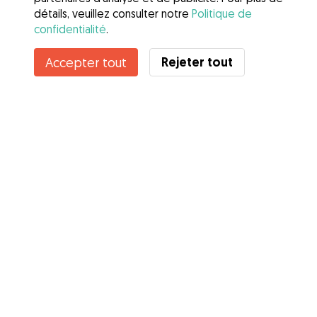
détails, veuillez consulter notre
Politique de
confidentialité
.
Rejeter tout
Accepter tout
Services
Comment cela marche
À propos de Gudog
Avis
Couverture vétérinaire
Conseils aux propriétaires
Conseils aux Dog Sitters