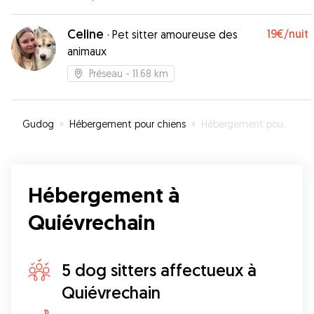
Celine
19€
/nuit
·
Pet sitter amoureuse des
animaux
Préseau
- 11.68 km
Gudog
»
Hébergement pour chiens
»
Hébergement pour votre chien à Quiévrechain
Hébergement à
Quiévrechain
5 dog sitters affectueux à
Quiévrechain