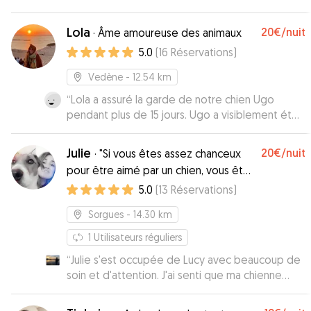
Lola
20€
/nuit
·
Âme amoureuse des animaux
5.0
(
16
Réservations
)
Vedène
- 12.54 km
“
Lola a assuré la garde de notre chien Ugo
pendant plus de 15 jours. Ugo a visiblement été
très heureux et a eu des promenades chaque
jour. On voit que Lola adore les animaux et en
Julie
20€
/nuit
·
"Si vous êtes assez chanceux
prend soin. En plus Lola faisait chaque jour de
pour être aimé par un chien, vous êtes
superbes photos, dignes d'un photographe
béni."
5.0
(
13
Réservations
)
professionnel, et notre fille était rassurée que
celui-ci soit dans de si bonnes mains. Vous
Sorgues
- 14.30 km
pouvez faire garder votre animal par Lola en
toute confiance. Nous lui confierons à nouveau
1
Utilisateurs réguliers
sans hésiter la garde d'Ugo.
”
“
Julie s'est occupée de Lucy avec beaucoup de
soin et d'attention. J'ai senti que ma chienne
était entre de très bonnes mains et qu'elle a
passé un séjour des plus agréables. On voit tout