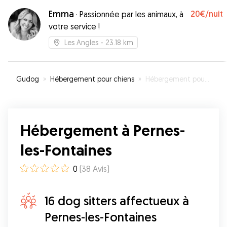
Emma
20€
/nuit
·
Passionnée par les animaux, à
votre service !
Les Angles
- 23.18 km
Gudog
»
Hébergement pour chiens
»
Hébergement pour votre chien à Pernes-les-Fontaines
Hébergement à Pernes-
les-Fontaines
0
(
38
Avis
)
16 dog sitters affectueux à
Pernes-les-Fontaines