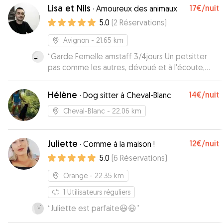
Lisa et Nils
17€
/nuit
·
Amoureux des animaux
5.0
(
2
Réservations
)
Avignon
- 21.65 km
“
Garde Femelle amstaff 3/4jours Un petsitter
pas comme les autres, dévoué et à l'écoute,
merci à Nils d'avoir compris Xena, ses besoins et
s'être adapté à elle et à nous.
”
Hélène
14€
/nuit
·
Dog sitter à Cheval-Blanc
Cheval-Blanc
- 22.06 km
Juliette
12€
/nuit
·
Comme à la maison !
5.0
(
6
Réservations
)
Orange
- 22.35 km
1
Utilisateurs réguliers
“
Juliette est parfaite😃😃
”