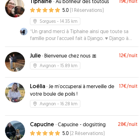
Tiphaine
19€
/nuit
·
Au bonheur des toutous
de suite que Julie est une véritable passionnée
5.0
(
1
Réservations
)
des animaux, attentive à leurs besoins et
soucieuse de leur bien-être. Je recommande
Sorgues
- 14.35 km
Julie sans hésitation à tous ceux qui cherchent
“
Un grand merci à Tiphaine ainsi que toute sa
quelqu'un de fiable et bienveillant pour
famille pour l’accueil fait à Django. ♥️ Django à
s'occuper de leur compagnon à quatre pattes !
”
passer 3 jours chez eux sans aucun soucis, il ne
voulais presque pas repartir 😅 Il a été traité
Julie
12€
/nuit
·
Bienvenue chez nous 🎀
comme un prince 👑 J’ai eu des photos et
vidéos des journées ce qui a été très rassurant
Avignon
- 15.89 km
pour ma part. Les enfants ont été d’une
gentillesse exceptionnelle avec mon chien.
Loélia
17€
/nuit
C’est sans aucun doute la meilleure ! ( avec toute
·
Je m’occuperai à merveille de
sa famille 🤗 )
”
votre boule de poils !
Avignon
- 16.28 km
Capucine
28€
/nuit
·
Capucine - dogsitting
5.0
(
2
Réservations
)