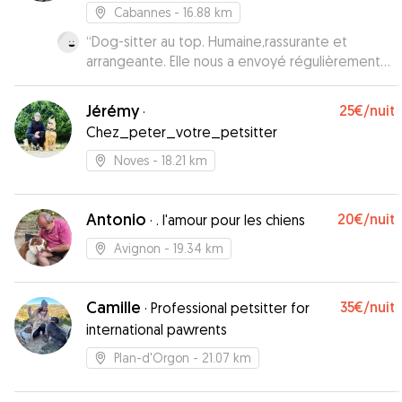
Cabannes
- 16.88 km
“
Dog-sitter au top. Humaine,rassurante et
arrangeante. Elle nous a envoyé régulièrement
des photos et des nouvelles.Tonka s'est bien
amusée avec Tyron et était très à l'aise😉. Je lui
Jérémy
25€
/nuit
·
laisserai encore les yeux fermés. Merci encore.
”
Chez_peter_votre_petsitter
Noves
- 18.21 km
Antonio
20€
/nuit
·
. l'amour pour les chiens
Avignon
- 19.34 km
Camille
35€
/nuit
·
Professional petsitter for
international pawrents
Plan-d'Orgon
- 21.07 km