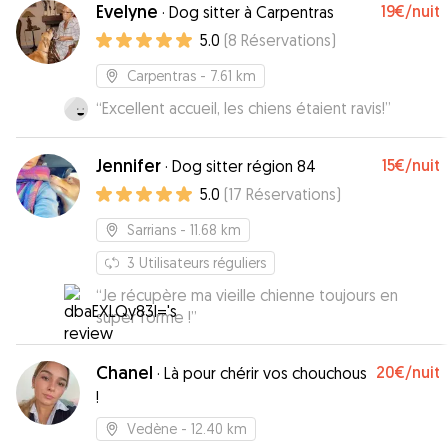
Evelyne
19€
/nuit
·
Dog sitter à Carpentras
5.0
(
8
Réservations
)
Carpentras
- 7.61 km
“
Excellent accueil, les chiens étaient ravis!
”
Jennifer
15€
/nuit
·
Dog sitter région 84
5.0
(
17
Réservations
)
Sarrians
- 11.68 km
3
Utilisateurs réguliers
“
Je récupère ma vieille chienne toujours en
super forme !
”
Chanel
20€
/nuit
·
Là pour chérir vos chouchous
!
Vedène
- 12.40 km