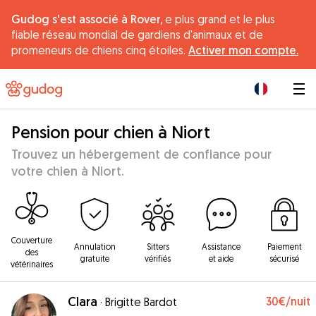
Gudog s'est associé à Rover,
e plus grand et le plus
fiable réseau mondial de gardiens d'animaux et de
promeneurs de chiens cinq étoiles.
Activer mon compte.
|
Pension pour chien à Niort
Trouvez un hébergement de confiance pour
votre chien à Niort.
Couverture
Annulation
Sitters
Assistance
Paiement
des
gratuite
vérifiés
et aide
sécurisé
vétérinaires
Clara
30€
/nuit
·
Brigitte Bardot