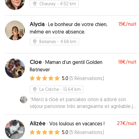
Chauray
- 4.52 km
Alycia
15€
/nuit
·
Le bonheur de votre chien,
même en votre absence.
Bessines
- 4.68 km
Cloe
18€
/nuit
·
Maman d’un gentil Golden
Retriever
5.0
(
5
Réservations
)
La Crèche
- 13.64 km
“
Merci à cloé et pancakes orion à adoré son
séjour personne très arrangeante et agréable je
recommande 😊
”
Alizée
27€
/nuit
·
Vos loulous en vacances !
5.0
(
5
Réservations
)