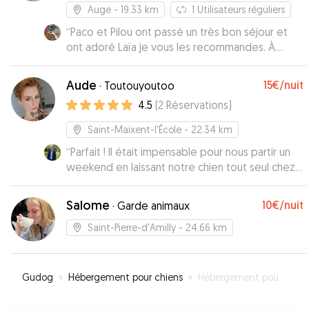
Auge
- 19.33 km
1
Utilisateurs réguliers
“
Paco et Pilou ont passé un très bon séjour et
ont adoré Laïa je vous les recommandes. À
bientôt
”
Aude
15€
/nuit
·
Toutouyoutoo
4.5
(
2
Réservations
)
Saint-Maixent-l'École
- 22.34 km
“
Parfait ! Il était impensable pour nous partir un
weekend en laissant notre chien tout seul chez
nous. Aude et son conjoint ont accepté de
garder notre chienne chez eux. Elle a donc été
Salome
10€
/nuit
·
Garde animaux
en très bonne compagnie promener,
chouchouter, câliner. Un grand merci à eux je les
Saint-Pierre-d'Amilly
- 24.66 km
recommande fortement !
”
Gudog
»
Hébergement pour chiens
»
Hébergement pour votre chien à Niort