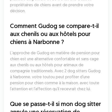
propriétaires de chiens avant de prendre votre 
décision.
Comment Gudog se compare-t-il 
aux chenils ou aux hôtels pour 
chiens à Narbonne ?
L'approche de Gudog en matière de pension pour 
chien est une alternative confortable et sans cage 
aux chenils ou aux hôtels pour animaux de 
compagnie traditionnels. Avec 2 dog sitters Gudog 
à Narbonne, votre toutou peut profiter d'une 
pension pour chien comme à la maison, avec toute 
l'attention et l'affection qu'il recevrait chez lui.
Que se passe-t-il si mon dog sitter 
annule une réservation de 