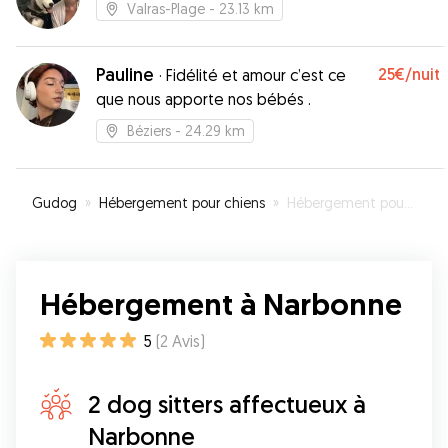
Valras-Plage
- 23.13 km
Pauline
25€
/nuit
·
Fidélité et amour c’est ce
que nous apporte nos bébés .
Béziers
- 24.29 km
Gudog
»
Hébergement pour chiens
»
Hébergement pour votre chien à Narbonne
Hébergement à Narbonne
5
(
2
Avis
)
2 dog sitters affectueux à
Narbonne