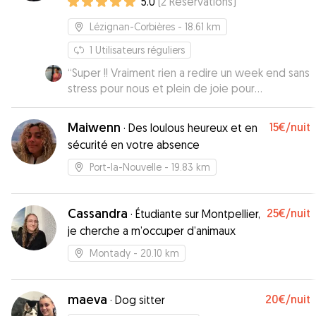
5.0
(
2
Réservations
)
Lézignan-Corbières
- 18.61 km
1
Utilisateurs réguliers
“
Super !! Vraiment rien a redire un week end sans
stress pour nous et plein de joie pour
chouquette :) Je recommande a 1000%
”
Maiwenn
15€
/nuit
·
Des loulous heureux et en
sécurité en votre absence
Port-la-Nouvelle
- 19.83 km
Cassandra
25€
/nuit
·
Étudiante sur Montpellier,
je cherche a m’occuper d’animaux
Montady
- 20.10 km
maeva
20€
/nuit
·
Dog sitter