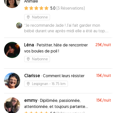
Animale
5.0
(
3
Réservations
)
Narbonne
“
Je recommande Jade ! J'ai fait garder mon
bébé durant une après-midi elle a été au top.
Jade m'a même envoyé une photo dans l'après-
midi pour me dire que tout allait très bien, ce qui
Léna
25€
/nuit
·
Petsitter, hâte de rencontrer
m'a rassuré c'était la première fois que je le
vos boules de poil !
faisais garder.
”
Narbonne
Clarisse
15€
/nuit
·
Comment leurs résister
Lespignan
- 16.75 km
emmy
15€
/nuit
·
Diplômée, passionnée,
attentionnée, et toujours partante
pour une balade !