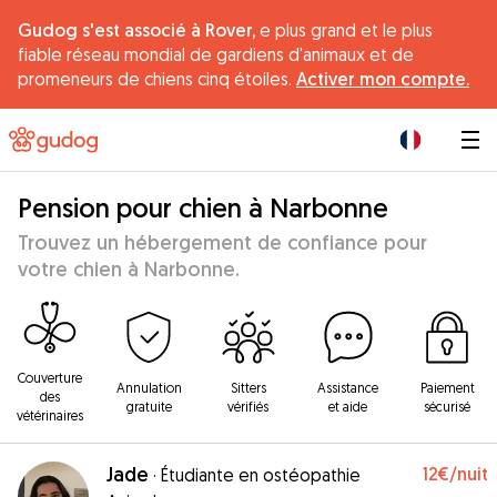
Gudog s'est associé à Rover,
e plus grand et le plus
fiable réseau mondial de gardiens d'animaux et de
promeneurs de chiens cinq étoiles.
Activer mon compte.
|
Pension pour chien à Narbonne
Trouvez un hébergement de confiance pour
votre chien à Narbonne.
Couverture
Annulation
Sitters
Assistance
Paiement
des
gratuite
vérifiés
et aide
sécurisé
vétérinaires
Jade
12€
/nuit
·
Étudiante en ostéopathie