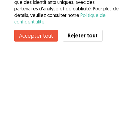
que des identifiants uniques, avec des
partenaires d'analyse et de publicité. Pour plus de
détails, veuillez consulter notre
Politique de
confidentialité
.
Rejeter tout
Accepter tout
Services
Comment cela marche
À propos de Gudog
Avis
Couverture vétérinaire
Conseils aux propriétaires