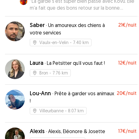
“
La garde s'est super bien passé avec Kovu. Elle
m'a fait que des bons retour sur la bonne
entente avec Naia. A refaire sans hésiter. Manon
met en confiance.
”
Saber
21€
/nuit
·
Un amoureux des chiens à
votre services
Vaulx-en-Velin
- 7.40 km
Laura
12€
/nuit
·
La Petsitter qu’il vous faut !
Bron
- 7.76 km
Lou-Ann
20€
/nuit
·
Prête à garder vos animaux
!
Villeurbanne
- 8.07 km
Alexis
17€
/nuit
·
Alexis, Eléonore & Josette