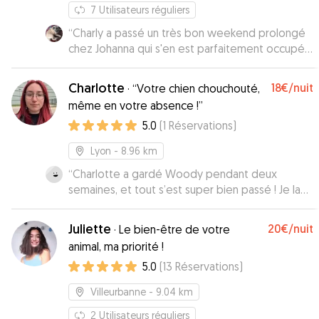
7
Utilisateurs réguliers
“
Charly a passé un très bon weekend prolongé
chez Johanna qui s'en est parfaitement occupé
et nous a envoyé des photos tous les jours !
”
Charlotte
18€
/nuit
·
“Votre chien chouchouté,
même en votre absence !”
5.0
(
1
Réservations
)
Lyon
- 8.96 km
“
Charlotte a gardé Woody pendant deux
semaines, et tout s’est super bien passé ! Je la
recommande les yeux fermés :)
”
Juliette
20€
/nuit
·
Le bien-être de votre
animal, ma priorité !
5.0
(
13
Réservations
)
Villeurbanne
- 9.04 km
2
Utilisateurs réguliers