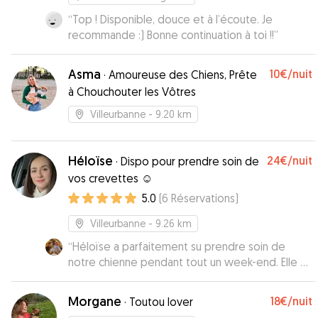
“
Top ! Disponible, douce et à l’écoute. Je
recommande :) Bonne continuation à toi !!
”
Asma
10€
/nuit
·
Amoureuse des Chiens, Prête
à Chouchouter les Vôtres
Villeurbanne
- 9.20 km
Héloïse
24€
/nuit
·
Dispo pour prendre soin de
vos crevettes ☺️
5.0
(
6
Réservations
)
Villeurbanne
- 9.26 km
“
Héloïse a parfaitement su prendre soin de
notre chienne pendant tout un week-end. Elle a
été très arrangeante, disponible et nous a
communiqué des infos pendant toute la
Morgane
18€
/nuit
·
Toutou lover
période de garde. La prochaine fois que nous