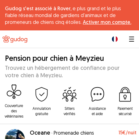
Gudog s'est associé à Rover,
e plus grand et le plus
fiable réseau mondial de gardiens d'animaux et de
promeneurs de chiens cinq étoiles.
Activer mon compte.
|
Pension pour chien à Meyzieu
Trouvez un hébergement de confiance pour
votre chien à Meyzieu.
Couverture
Annulation
Sitters
Assistance
Paiement
des
gratuite
vérifiés
et aide
sécurisé
vétérinaires
Oceane
15€
/nuit
·
Promenade chiens