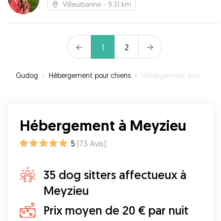
aurons besoin d’un dog-sitter, nous ferons
Villeurbanne
- 9.31 km
confiance à nouveau à Eloise les yeux fermés!
”
1
2
Gudog
»
Hébergement pour chiens
»
Hébergement pour votre chien à Meyzieu
Hébergement à Meyzieu
5
(
73
Avis
)
35 dog sitters affectueux à
Meyzieu
Prix moyen de 20 € par nuit