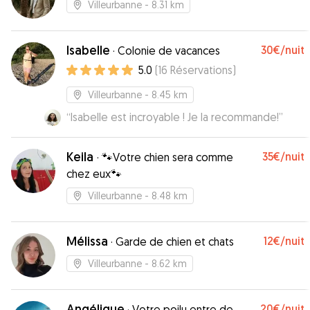
Villeurbanne
- 8.31 km
Isabelle
30€
/nuit
·
Colonie de vacances
5.0
(
16
Réservations
)
Villeurbanne
- 8.45 km
“
Isabelle est incroyable ! Je la recommande!
”
Keila
35€
/nuit
·
🐾Votre chien sera comme
chez eux🐾
Villeurbanne
- 8.48 km
Mélissa
12€
/nuit
·
Garde de chien et chats
Villeurbanne
- 8.62 km
Angélique
20€
/nuit
·
Votre poilu entre de