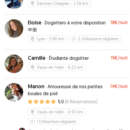
Décines-Charpieu
- 3.39 km
Eloise
18€
/nuit
·
Dogsitters à votre disposition
🫶🏼
Lyon
- 5.80 km
2
Utilisateurs réguliers
Camille
15€
/nuit
·
Étudiante dogsitter
Vaulx-en-Velin
- 6.22 km
Manon
14€
/nuit
·
Amoureuse de nos petites
boules de poil
5.0
(
6
Réservations
)
Vaulx-en-Velin
- 6.93 km
1
Utilisateurs réguliers