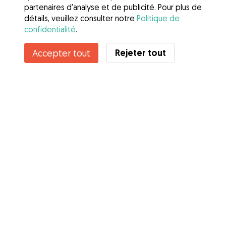
partenaires d'analyse et de publicité. Pour plus de
détails, veuillez consulter notre
Politique de
confidentialité
.
Rejeter tout
Accepter tout
Services
Comment cela marche
À propos de Gudog
Avis
Couverture vétérinaire
Conseils aux propriétaires
Conseils aux Dog Sitters