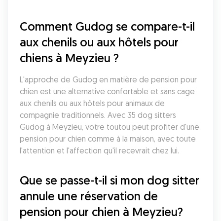
Comment Gudog se compare-t-il 
aux chenils ou aux hôtels pour 
chiens à Meyzieu ?
L'approche de Gudog en matière de pension pour 
chien est une alternative confortable et sans cage 
aux chenils ou aux hôtels pour animaux de 
compagnie traditionnels. Avec 35 dog sitters 
Gudog à Meyzieu, votre toutou peut profiter d'une 
pension pour chien comme à la maison, avec toute 
l'attention et l'affection qu'il recevrait chez lui.
Que se passe-t-il si mon dog sitter 
annule une réservation de 
pension pour chien à Meyzieu?