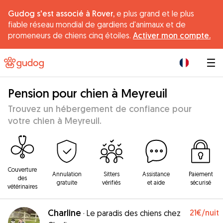
Gudog s'est associé à Rover,
e plus grand et le plus
fiable réseau mondial de gardiens d'animaux et de
promeneurs de chiens cinq étoiles.
Activer mon compte.
|
Pension pour chien à Meyreuil
Trouvez un hébergement de confiance pour
votre chien à Meyreuil.
Couverture
Annulation
Sitters
Assistance
Paiement
des
gratuite
vérifiés
et aide
sécurisé
vétérinaires
Charline
21€
/nuit
·
Le paradis des chiens chez