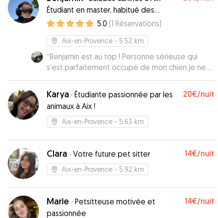
Étudiant en master, habitué des
animaux
5.0
(
1
Réservations
)
Aix-en-Provence
- 5.52 km
“
Benjamin est au top ! Personne sérieuse qui
s’est parfaitement occupé de mon chien je ne
peux que recommander !
”
Karya
20€
/nuit
·
Étudiante passionnée par les
animaux à Aix !
Aix-en-Provence
- 5.63 km
Clara
14€
/nuit
·
Votre future pet sitter
Aix-en-Provence
- 5.92 km
Marie
14€
/nuit
·
Petsitteuse motivée et
passionnée