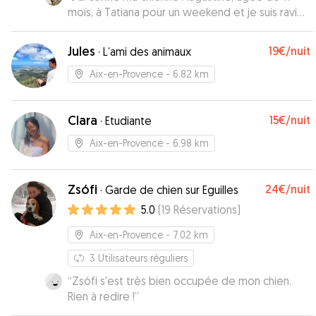
mois, à Tatiana pour un weekend et je suis ravi
de cette expérience ! Tatiana a pris soin
d'Augustine comme si c'était la sienne, lui offrant
Jules
19€
/nuit
·
L’ami des animaux
attention, jeux et promenade. J'ai reçu des
nouvelles régulières, ce qui m'a vraiment rassuré.
Aix-en-Provence
- 6.82 km
Augustine est rentrée heureuse et épanouie. Je
recommande vivement Tatiana pour la garde de
Clara
15€
/nuit
vos animaux
·
Etudiante
”
Aix-en-Provence
- 6.98 km
Zsófi
24€
/nuit
·
Garde de chien sur Eguilles
5.0
(
19
Réservations
)
Aix-en-Provence
- 7.02 km
3
Utilisateurs réguliers
“
Zsófi s'est très bien occupée de mon chien.
Rien à redire !
”