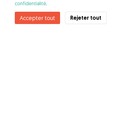
confidentialité
.
Rejeter tout
Accepter tout
Services
Comment cela marche
À propos de Gudog
Avis
Couverture vétérinaire
Conseils aux propriétaires
Conseils aux Dog Sitters
Devenir à dog-sitter