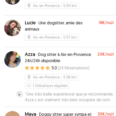
Aix-en-Provence
- 5.94 km
Lucie
18€
/nuit
·
Une dogsitter, amie des
animaux
Aix-en-Provence
- 5.97 km
Azza
20€
/nuit
·
Dog sitter à Aix-en-Provence
24h/24h disponible
5.0
(
24
Réservations
)
Aix-en-Provence
- 5.98 km
1
Utilisateurs réguliers
“
Une très belle expérience que je recommande.
Azza s est vraiment très bien occupée de notre
chienne. Un grand merci
”
Maya
30€
/nuit
·
Doggy sitter super sympa et