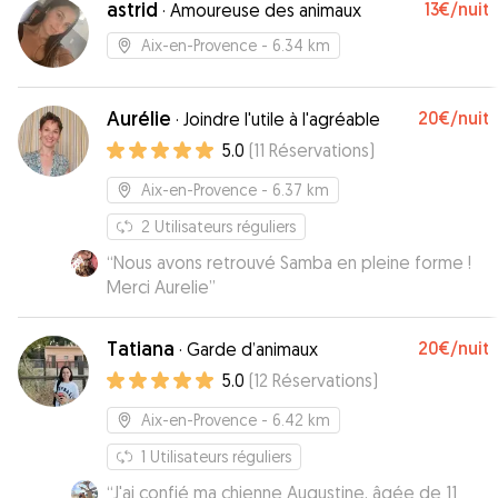
astrid
13€
/nuit
·
Amoureuse des animaux
Aix-en-Provence
- 6.34 km
Aurélie
20€
/nuit
·
Joindre l'utile à l'agréable
5.0
(
11
Réservations
)
Aix-en-Provence
- 6.37 km
2
Utilisateurs réguliers
“
Nous avons retrouvé Samba en pleine forme !
Merci Aurelie
”
Tatiana
20€
/nuit
·
Garde d’animaux
5.0
(
12
Réservations
)
Aix-en-Provence
- 6.42 km
1
Utilisateurs réguliers
“
J'ai confié ma chienne Augustine, âgée de 11