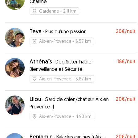
Charline
Gardanne
- 2.11 km
Teva
20€
/nuit
·
Plus qu'une passion
Aix-en-Provence
- 3.57 km
Athénaïs
18€
/nuit
·
Dog Sitter Fiable :
Bienveillance et Sécurité
Aix-en-Provence
- 3.87 km
Lilou
20€
/nuit
·
Gard de chien/chat sur Aix en
Provence :)
Aix-en-Provence
- 4.90 km
Benjamin
20€
/nuit
·
Balades canines à Aix –