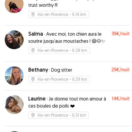
trust worthy !!!
Aix-en-Provence
- 6.14 km
Salma
35€
/nuit
·
Avec moi, ton chien aura le
sourire jusqu’aux moustaches ! 😄🐶✨
Aix-en-Provence
- 6.28 km
Bethany
25€
/nuit
·
Dog sitter
Aix-en-Provence
- 6.29 km
Laurine
14€
/nuit
·
Je donne tout mon amour à
ces boules de poils ❤️
Aix-en-Provence
- 6.31 km