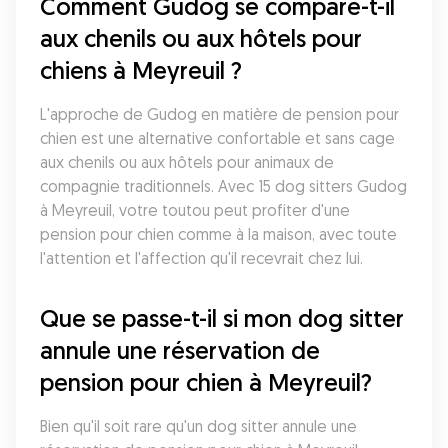
Comment Gudog se compare-t-il 
aux chenils ou aux hôtels pour 
chiens à Meyreuil ?
L'approche de Gudog en matière de pension pour 
chien est une alternative confortable et sans cage 
aux chenils ou aux hôtels pour animaux de 
compagnie traditionnels. Avec 15 dog sitters Gudog 
à Meyreuil, votre toutou peut profiter d'une 
pension pour chien comme à la maison, avec toute 
l'attention et l'affection qu'il recevrait chez lui.
Que se passe-t-il si mon dog sitter 
annule une réservation de 
pension pour chien à Meyreuil?
Bien qu'il soit rare qu'un dog sitter annule une 